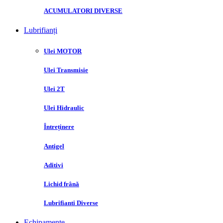
ACUMULATORI DIVERSE
Lubrifianți
Ulei MOTOR
Ulei Transmisie
Ulei 2T
Ulei Hidraulic
Întreținere
Antigel
Aditivi
Lichid frână
Lubrifianti Diverse
Echipamente