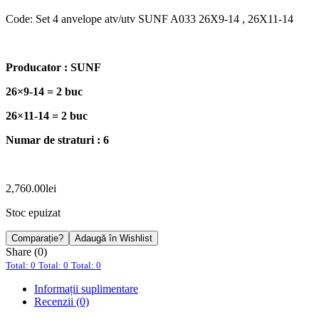
Code:
Set 4 anvelope atv/utv SUNF A033 26X9-14 , 26X11-14
Producator : SUNF
26×9-14 = 2 buc
26×11-14 = 2 buc
Numar de straturi : 6
2,760.00
lei
Stoc epuizat
Comparație?
Adaugă în Wishlist
Share (0)
Total: 0
Total: 0
Total: 0
Informații suplimentare
Recenzii (0)