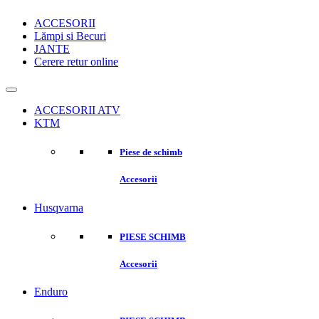
ACCESORII
Lămpi si Becuri
JANTE
Cerere retur online
ACCESORII ATV
KTM
Piese de schimb
Accesorii
Husqvarna
PIESE SCHIMB
Accesorii
Enduro