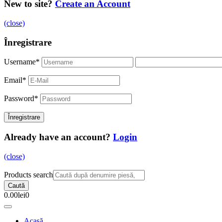
New to site?
Create an Account
(close)
Înregistrare
Username
*
Email
*
Password
*
Already have an account?
Login
(close)
Products search
Caută
0.00
lei
0
Acasă