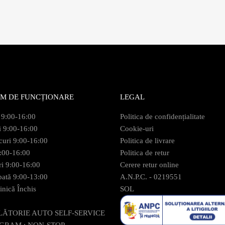
M DE FUNCȚIONARE
LEGAL
 9:00-16:00
Politica de confidențialitate
i 9:00-16:00
Cookie-uri
curi 9:00-16:00
Politica de livrare
9:00-16:00
Politica de retur
ri 9:00-16:00
Cerere retur online
ată 9:00-13:00
A.N.P.C. - 0219551
nică Închis
SOL
LĂTORIE AUTO SELF-SERVICE