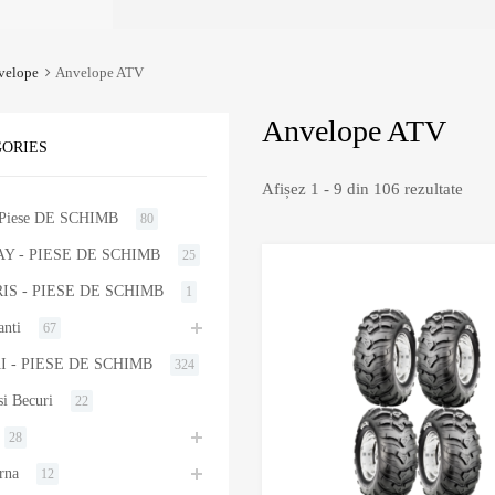
velope
Anvelope ATV
Anvelope ATV
ORIES
Afișez 1 - 9 din 106 rezultate
Piese DE SCHIMB
80
Y - PIESE DE SCHIMB
25
IS - PIESE DE SCHIMB
1
anti
67
I - PIESE DE SCHIMB
324
i Becuri
22
28
rna
12