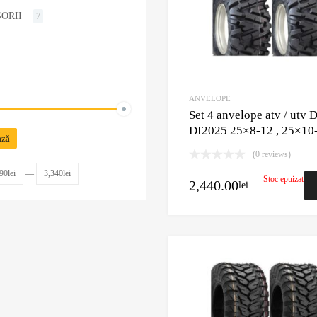
ORII
7
ANVELOPE
Set 4 anvelope atv / utv
DI2025 25×8-12 , 25×10
ază
(0 reviews)
90lei
—
3,340lei
Stoc epuizat
2,440.00
lei