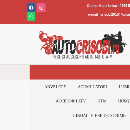
Comenzi telefonice : 0765 
e-mail : crisobi2015@gma
ANVELOPE
ACUMULATORI
LUBR
ACCESORII ATV
KTM
HUSQ
LINHAI - PIESE DE SCHIMB