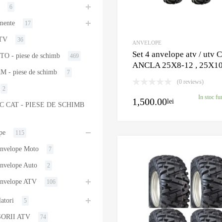
6
mente
17
ATV
36
ANVELOPE
Set 4 anvelope atv / utv 
O - piese de schimb
469
ANCLA 25X8-12 , 25X1
 - piese de schimb
7
(0 reviews)
2
In stoc fu
1,500.00
lei
C CAT - PIESE DE SCHIMB
pe
115
nvelope Moto
7
nvelope Auto
2
nvelope ATV
106
atori
5
ORII ATV
74