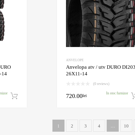
ANVELOPE
 DURO
Anvelopa atv / utv DURO DI20
-14
26X11-14
(0 reviews)
rnizor
In stoc furnizor
720.00
lei
Adaugă în coș
1
2
3
4
…
10