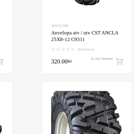
ANVELOPE
Anvelopa atv / utv CST ANCLA
25X8-12 C9311
(0 reviews)
In stoc furnizor
320.00
lei
Adaugă în coș
Adaugă în Wishlist
Comparație?