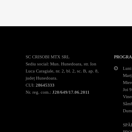
SC CRISOBI MTX SRL
PROGRA
Sediu social: Mun. Hunedoara, str. Ion
Luni
Luca Caragiale, nr. 2, bl. 2, sc. B, ap. 8,
Marț
județ Hunedoara.
Mier
CUI:
28645333
Joi 
Nr. reg. com.:
J20/649/17.06.2011
Vine
Sâmb
Dumi
SPĂ