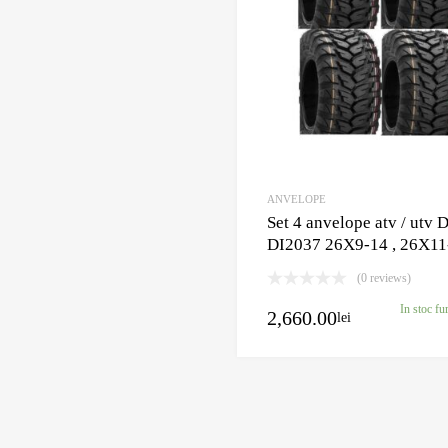
ANVELOPE
Set 4 anvelope atv / utv
DI2037 26X9-14 , 26X11
(0 reviews)
In stoc fu
2,660.00
lei