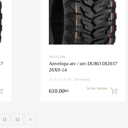
ANVELOPE
37
Anvelopa atv / utv DURO DI2037
26X9-14
(0 reviews)
In stoc furnizor
610.00
lei
Adaugă în coș
11
12