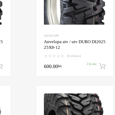
ANVELOPE
25
Anvelopa atv / utv DURO DI2025
25X8-12
(0 reviews)
2 în stoc
600.00
lei
Adaugă în coș
Adaugă în Wishlist
Comparație?