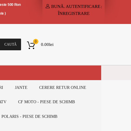
peste 500 Ron
BUNĂ.
AUTENTIFICARE
|
ÎNREGISTRARE
le )
0
0.00
lei
CAUTĂ
RI
JANTE
CERERE RETUR ONLINE
ATV
CF MOTO - PIESE DE SCHIMB
POLARIS - PIESE DE SCHIMB