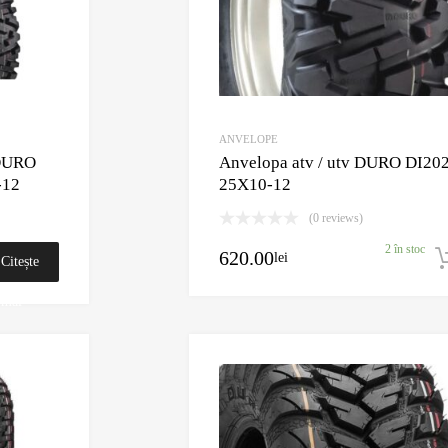
ANVELOPE
 DURO
Anvelopa atv / utv DURO DI20
-12
25X10-12
(0 reviews)
2 în stoc
620.00
lei
Citește
mai
mult
Adaugă în Wishlist
Comparație?