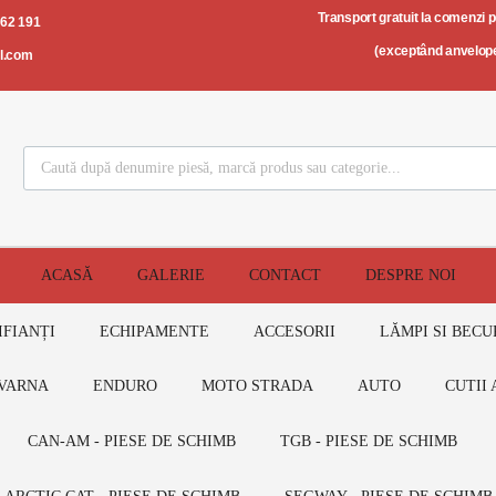
Transport gratuit la comenzi 
562 191
(exceptând anvelope
il.com
ACASĂ
GALERIE
CONTACT
DESPRE NOI
IFIANȚI
ECHIPAMENTE
ACCESORII
LĂMPI SI BECU
VARNA
ENDURO
MOTO STRADA
AUTO
CUTII 
CAN-AM - PIESE DE SCHIMB
TGB - PIESE DE SCHIMB