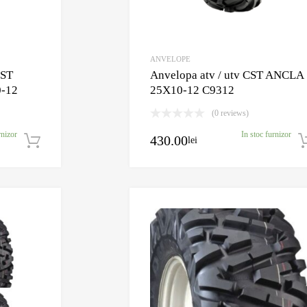
ANVELOPE
CST
Anvelopa atv / utv CST ANCLA
0-12
25X10-12 C9312
(0 reviews)
rnizor
In stoc furnizor
430.00
lei
Adaugă în coș
Adaugă în Wishlist
Comparație?