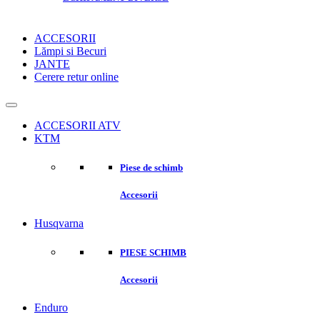
ACCESORII
Lămpi si Becuri
JANTE
Cerere retur online
ACCESORII ATV
KTM
Piese de schimb
Accesorii
Husqvarna
PIESE SCHIMB
Accesorii
Enduro