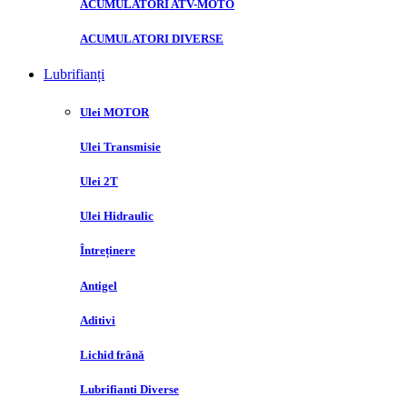
ACUMULATORI ATV-MOTO
ACUMULATORI DIVERSE
Lubrifianți
Ulei MOTOR
Ulei Transmisie
Ulei 2T
Ulei Hidraulic
Întreținere
Antigel
Aditivi
Lichid frână
Lubrifianti Diverse