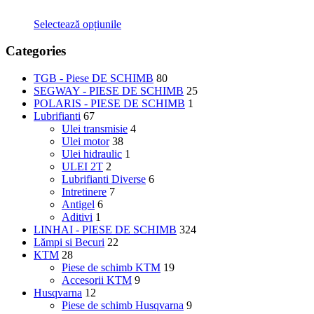
Selectează opțiunile
Categories
TGB - Piese DE SCHIMB
80
SEGWAY - PIESE DE SCHIMB
25
POLARIS - PIESE DE SCHIMB
1
Lubrifianti
67
Ulei transmisie
4
Ulei motor
38
Ulei hidraulic
1
ULEI 2T
2
Lubrifianti Diverse
6
Intretinere
7
Antigel
6
Aditivi
1
LINHAI - PIESE DE SCHIMB
324
Lămpi si Becuri
22
KTM
28
Piese de schimb KTM
19
Accesorii KTM
9
Husqvarna
12
Piese de schimb Husqvarna
9