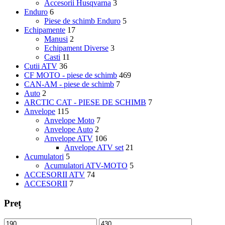
Accesorii Husqvarna
3
Enduro
6
Piese de schimb Enduro
5
Echipamente
17
Manusi
2
Echipament Diverse
3
Casti
11
Cutii ATV
36
CF MOTO - piese de schimb
469
CAN-AM - piese de schimb
7
Auto
2
ARCTIC CAT - PIESE DE SCHIMB
7
Anvelope
115
Anvelope Moto
7
Anvelope Auto
2
Anvelope ATV
106
Anvelope ATV set
21
Acumulatori
5
Acumulatori ATV-MOTO
5
ACCESORII ATV
74
ACCESORII
7
Preț