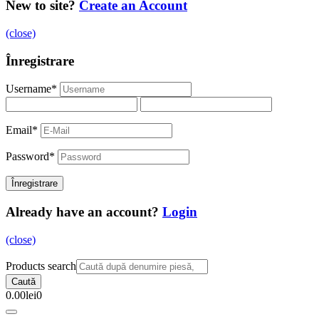
New to site?
Create an Account
(close)
Înregistrare
Username
*
Email
*
Password
*
Already have an account?
Login
(close)
Products search
Caută
0.00
lei
0