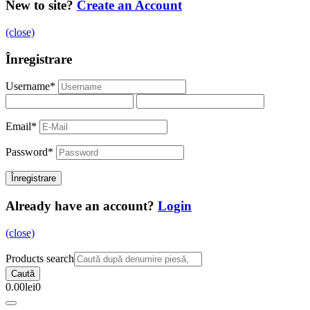
New to site?
Create an Account
(close)
Înregistrare
Username
*
Email
*
Password
*
Already have an account?
Login
(close)
Products search
Caută
0.00
lei
0