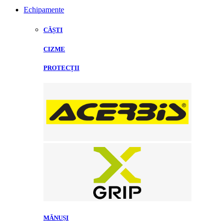
Echipamente
CĂȘTI
CIZME
PROTECȚII
MĂNUȘI