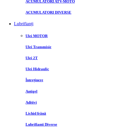
ACUMULATORI ATV-MOTO
ACUMULATORI DIVERSE
Lubrifianți
Ulei MOTOR
Ulei Transmisie
Ulei 2T
Ulei Hidraulic
Întreținere
Antigel
Aditivi
Lichid frână
Lubrifianti Diverse