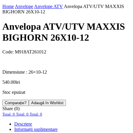
Home
Anvelope
Anvelope ATV
Anvelopa ATV/UTV MAXXIS
BIGHORN 26X10-12
Anvelopa ATV/UTV MAXXIS
BIGHORN 26X10-12
Code:
M918AT261012
Dimensiune : 26×10-12
540.00
lei
Stoc epuizat
Comparație?
Adaugă în Wishlist
Share (0)
Total: 0
Total: 0
Total: 0
Descriere
Informații suplimentare