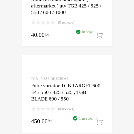
aftermarket ) atv TGB 425 / 525 /
550 / 600 / 1000
(0 reviews)
În stoc
40.00
lei
Adaugă în
Adaugă în Wish
Comparație?
TGB - PIESE DE SCHIMB
Fulie variator TGB TARGET 600
E4 / 550 / 425 / 525 , TGB
BLADE 600 / 550
(0 reviews)
1 în stoc
450.00
lei
Adaugă în