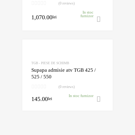
(0 reviews)
In stoc
1,070.00
furnizor
lei
Adaugă în 
TGB - PIESE DE SCHIMB
Supapa admisie atv TGB 425 /
525 / 550
(0 reviews)
In stoc furnizor
145.00
lei
Adaugă în 