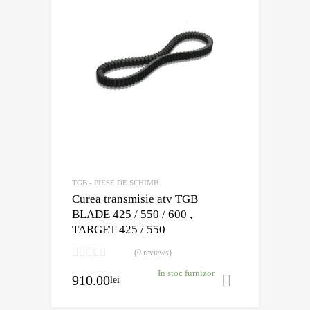
TGB - PIESE DE SCHIMB
Curea transmisie atv TGB
BLADE 425 / 550 / 600 ,
TARGET 425 / 550
(0 reviews)
In stoc furnizor
910.00
lei
Adaugă în 