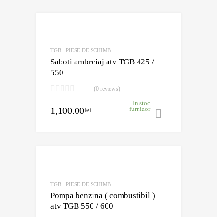
TGB - PIESE DE SCHIMB
Saboti ambreiaj atv TGB 425 /
550
(0 reviews)
In stoc
1,100.00
furnizor
lei
Adaugă în 
TGB - PIESE DE SCHIMB
Pompa benzina ( combustibil )
atv TGB 550 / 600