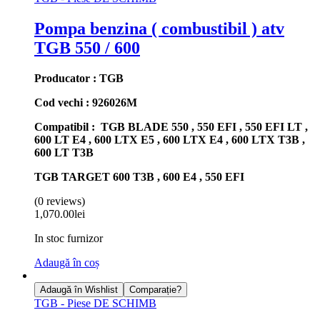
Pompa benzina ( combustibil ) atv
TGB 550 / 600
Producator : TGB
Cod vechi : 926026M
Compatibil : TGB BLADE 550 , 550 EFI , 550 EFI LT ,
600 LT E4 , 600 LTX E5 , 600 LTX E4 , 600 LTX T3B ,
600 LT T3B
TGB TARGET 600 T3B , 600 E4 , 550 EFI
(0 reviews)
1,070.00
lei
In stoc furnizor
Adaugă în coș
Adaugă în Wishlist
Comparație?
TGB - Piese DE SCHIMB