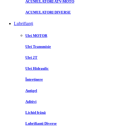
ACUMULATORI ATV-MOTO
ACUMULATORI DIVERSE
Lubrifianți
Ulei MOTOR
Ulei Transmisie
Ulei 2T
Ulei Hidraulic
Întreținere
Antigel
Aditivi
Lichid frână
Lubrifianti Diverse