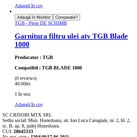
Adaugă în coș
Adaugă în Wishlist
Comparație?
TGB - Piese DE SCHIMB
Garnitura filtru ulei atv TGB Blade
1000
Producator : TGB
Compatibil : TGB BLADE 1000
(0 reviews)
40.00
lei
1 în stoc
Adaugă în coș
SC CRISOBI MTX SRL
Sediu social: Mun. Hunedoara, str. Ion Luca Caragiale, nr. 2, bl. 2,
sc. B, ap. 8, județ Hunedoara.
CUI:
28645333
Nr. reg. com.:
J20/649/17.06.2011