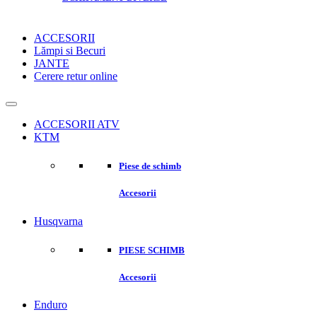
ACCESORII
Lămpi si Becuri
JANTE
Cerere retur online
ACCESORII ATV
KTM
Piese de schimb
Accesorii
Husqvarna
PIESE SCHIMB
Accesorii
Enduro