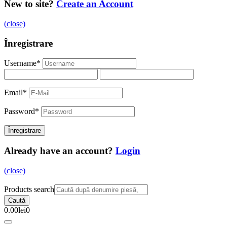
New to site?
Create an Account
(close)
Înregistrare
Username
*
Email
*
Password
*
Already have an account?
Login
(close)
Products search
Caută
0.00
lei
0