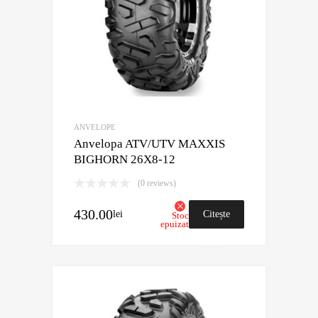
ANVELOPE
Anvelopa ATV/UTV MAXXIS
BIGHORN 26X8-12
(0 reviews)
430.00
lei
Citește
Stoc
epuizat
mai
mult