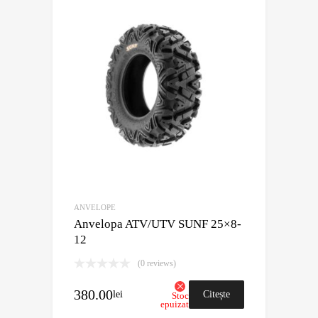
ANVELOPE
Anvelopa ATV/UTV SUNF 25×8-
12
(0 reviews)
380.00
lei
Citește
Stoc
epuizat