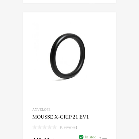
mai
mult
ANVELOPE
MOUSSE X-GRIP 21 EV1
(0 reviews)
În stoc