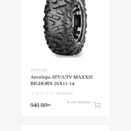
ANVELOPE
Anvelopa ATV/UTV MAXXIS
BIGHORN 26X11-14
(0 reviews)
In stoc furnizor
940.00
lei
Adaugă în