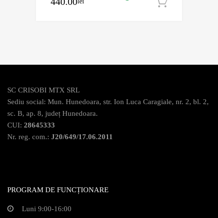
440.00
lei
Adaugă în
SC CRISOBI MTX SRL
Sediu social: Mun. Hunedoara, str. Ion Luca Caragiale, nr. 2, bl. 2,
sc. B, ap. 8, județ Hunedoara.
CUI:
28645333
Nr. reg. com.:
J20/649/17.06.2011
PROGRAM DE FUNCȚIONARE
Luni 9:00-16:00