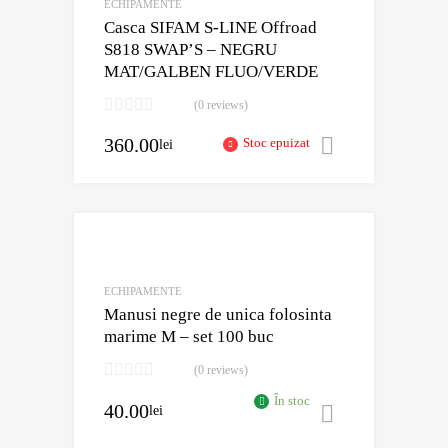
ECHIPAMENTE
Casca SIFAM S-LINE Offroad
S818 SWAP’S – NEGRU
MAT/GALBEN FLUO/VERDE
(0 reviews)
360.00
Stoc epuizat
lei
Selectează 
Adaugă în Wishli
Comparație?
ECHIPAMENTE
Manusi negre de unica folosinta
marime M – set 100 buc
(0 reviews)
În stoc
40.00
lei
Adaugă în 