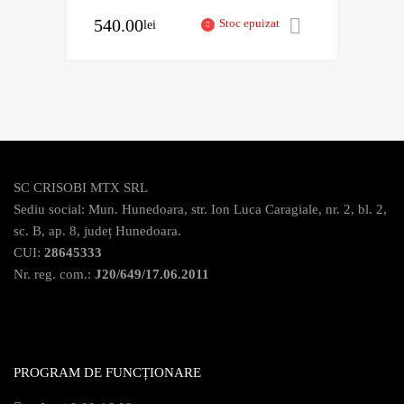
540.00
Stoc epuizat
lei
Selectează 
SC CRISOBI MTX SRL
Sediu social: Mun. Hunedoara, str. Ion Luca Caragiale, nr. 2, bl. 2,
sc. B, ap. 8, județ Hunedoara.
CUI:
28645333
Nr. reg. com.:
J20/649/17.06.2011
PROGRAM DE FUNCȚIONARE