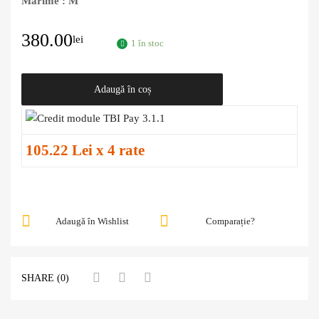
Marime : M
380.00
lei
1 în stoc
Adaugă în coș
105.22 Lei x 4 rate
Adaugă în Wishlist
Comparație?
SHARE (0)