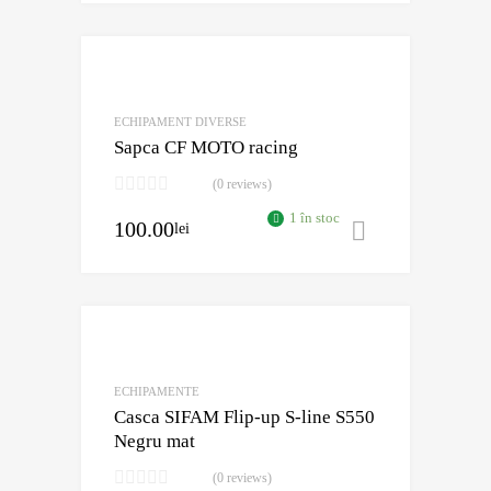
Adaugă în Wishli
Comparație?
ECHIPAMENT DIVERSE
Sapca CF MOTO racing
(0 reviews)
1 în stoc
100.00
lei
Adaugă în 
Adaugă în Wishli
Comparație?
ECHIPAMENTE
Casca SIFAM Flip-up S-line S550
Negru mat
(0 reviews)