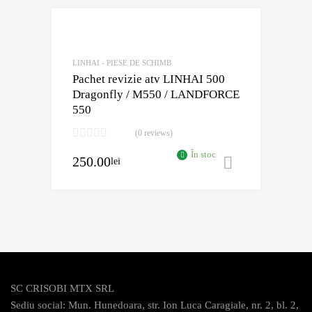
mult
Adaugă în Wishli
Comparație?
LINHAI - PIESE DE SCHIMB
Pachet revizie atv LINHAI 500
Dragonfly / M550 / LANDFORCE
550
(0 reviews)
În stoc
250.00
lei
Adaugă în 
SC CRISOBI MTX SRL
Sediu social: Mun. Hunedoara, str. Ion Luca Caragiale, nr. 2, bl. 2,