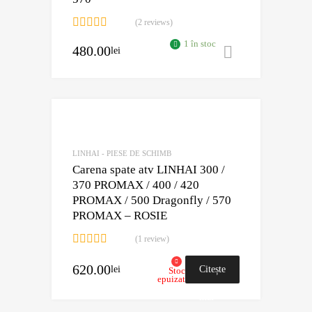
(2 reviews)
Evaluat la
1 în stoc
480.00
5.00
din 5
lei
Adaugă în 
Adaugă în Wishli
Comparație?
LINHAI - PIESE DE SCHIMB
Carena spate atv LINHAI 300 /
370 PROMAX / 400 / 420
PROMAX / 500 Dragonfly / 570
PROMAX – ROSIE
(1 review)
Evaluat la
5.00
din 5
620.00
lei
Citește
Stoc
epuizat
mai