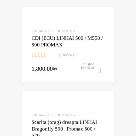
Adaugă în Wishli
Comparație?
LINHAI - PIESE DE SCHIMB
CDI (ECU) LINHAI 500 / M550 /
500 PROMAX
(1 review)
Evaluat la
In stoc
5.00
din 5
1,800.00
furnizor
lei
Adaugă în 
Adaugă în Wishli
Comparație?
LINHAI - PIESE DE SCHIMB
Scarita (prag) dreapta LINHAI
Dragonfly 500 , Promax 500 /
570