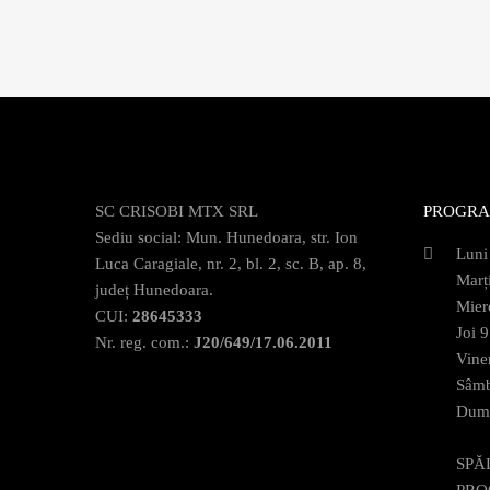
SC CRISOBI MTX SRL
PROGRA
Sediu social: Mun. Hunedoara, str. Ion
Luni
Luca Caragiale, nr. 2, bl. 2, sc. B, ap. 8,
Marț
județ Hunedoara.
Mier
CUI:
28645333
Joi 
Nr. reg. com.:
J20/649/17.06.2011
Vine
Sâmb
Dumi
SPĂ