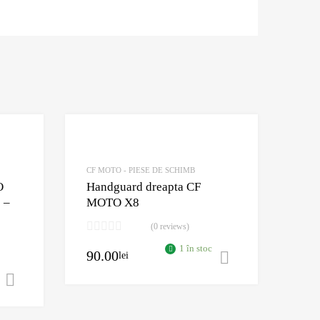
Adaugă în Wishlist
Adaugă în Wishlist
Comparație?
Comparație?
CF MOTO - PIESE DE SCHIMB
O
Handguard dreapta CF
 –
MOTO X8
(0 reviews)
1 în stoc
90.00
lei
Adaugă în co
Adaugă în coș