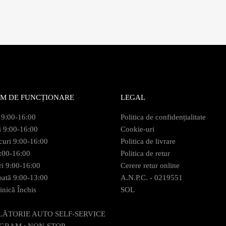
M DE FUNCȚIONARE
LEGAL
 9:00-16:00
Politica de confidențialitate
i 9:00-16:00
Cookie-uri
curi 9:00-16:00
Politica de livrare
9:00-16:00
Politica de retur
ri 9:00-16:00
Cerere retur online
ată 9:00-13:00
A.N.P.C. - 0219551
nică Închis
SOL
LĂTORIE AUTO SELF-SERVICE