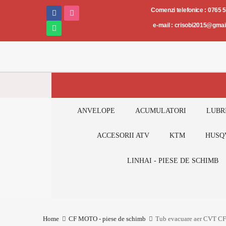
Piese
Comenzi telefonice : 0765 
și
e-mail : crisobi2015@gma
accesorii
AUTO-
MOTO-
ATV
ANVELOPE
ACUMULATORI
LUBR
ACCESORII ATV
KTM
HUSQ
LINHAI - PIESE DE SCHIMB
Home
CF MOTO - piese de schimb
Tub evacuare aer CVT C