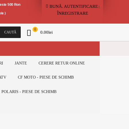
peste 500 Ron
BUNĂ.
AUTENTIFICARE
|
ÎNREGISTRARE
le )
0
0.00
lei
CAUTĂ
RI
JANTE
CERERE RETUR ONLINE
ATV
CF MOTO - PIESE DE SCHIMB
POLARIS - PIESE DE SCHIMB