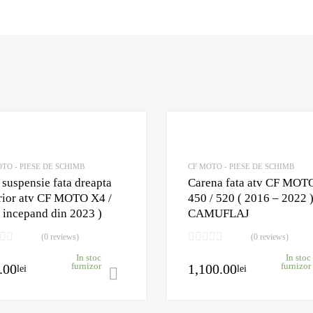
Adaugă în Wishlist
Comparație?
TO - PIESE DE SCHIMB
CF MOTO - PIESE DE SCHIMB
 suspensie fata dreapta
Carena fata atv CF MOT
rior atv CF MOTO X4 /
450 / 520 ( 2016 – 2022 )
 incepand din 2023 )
CAMUFLAJ
(0 reviews)
(0 reviews)
In stoc
In stoc
.00
1,100.00
furnizor
furnizor
lei
lei
Adaugă în coș