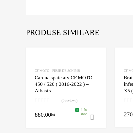
PRODUSE SIMILARE
Adaugă în Wishlist
Comparație?
CF MOTO - PIESE DE SCHIMB
CF MO
Carena spate atv CF MOTO
Brat
450 / 520 ( 2016-2022 ) –
infe
Albastra
X5 (
(0 reviews)
1 în
270
880.00
stoc
lei
Adaugă în coș