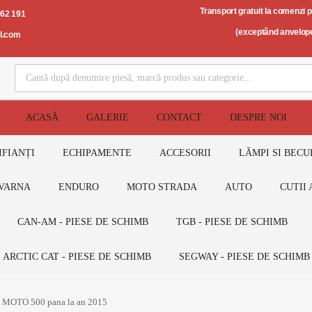
Transport gratuit la comenzi 
562 191
(exceptând anvelope
il.com
ACASĂ
GALERIE
CONTACT
DESPRE NOI
IFIANȚI
ECHIPAMENTE
ACCESORII
LĂMPI SI BECU
VARNA
ENDURO
MOTO STRADA
AUTO
CUTII 
CAN-AM - PIESE DE SCHIMB
TGB - PIESE DE SCHIMB
ARCTIC CAT - PIESE DE SCHIMB
SEGWAY - PIESE DE SCHIMB
F MOTO 500 pana la an 2015