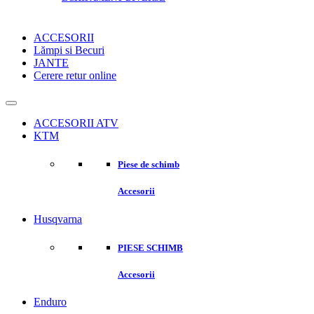
ACCESORII
Lămpi si Becuri
JANTE
Cerere retur online
ACCESORII ATV
KTM
Piese de schimb
Accesorii
Husqvarna
PIESE SCHIMB
Accesorii
Enduro