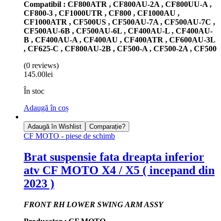
Compatibil : CF800ATR , CF800AU-2A , CF800UU-A ,
CF800-3 , CF1000UTR , CF800 , CF1000AU ,
CF1000ATR , CF500US , CF500AU-7A , CF500AU-7C ,
CF500AU-6B , CF500AU-6L , CF400AU-L , CF400AU-
B , CF400AU-A , CF400AU , CF400ATR , CF600AU-3L
, CF625-C , CF800AU-2B , CF500-A , CF500-2A , CF500
(0 reviews)
145.00
lei
În stoc
Adaugă în coș
Adaugă în Wishlist
Comparație?
CF MOTO - piese de schimb
Brat suspensie fata dreapta inferior
atv CF MOTO X4 / X5 ( incepand din
2023 )
FRONT RH LOWER SWING ARM ASSY