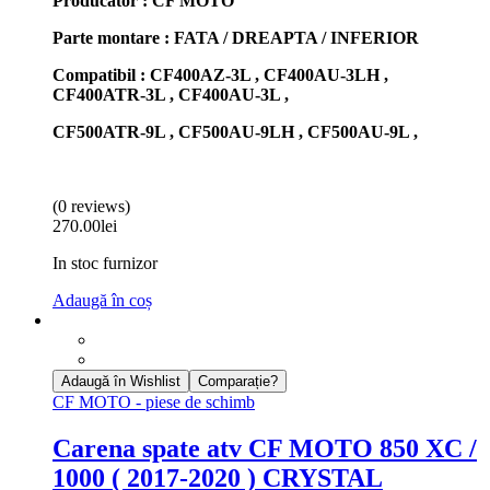
Producator : CF MOTO
Parte montare : FATA / DREAPTA / INFERIOR
Compatibil : CF400AZ-3L , CF400AU-3LH ,
CF400ATR-3L , CF400AU-3L ,
CF500ATR-9L , CF500AU-9LH , CF500AU-9L ,
(0 reviews)
270.00
lei
In stoc furnizor
Adaugă în coș
Adaugă în Wishlist
Comparație?
CF MOTO - piese de schimb
Carena spate atv CF MOTO 850 XC /
1000 ( 2017-2020 ) CRYSTAL