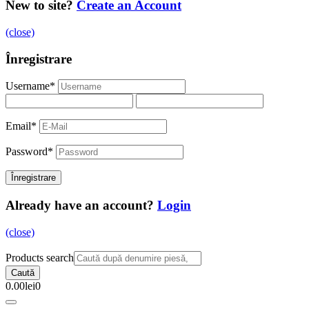
New to site?
Create an Account
(close)
Înregistrare
Username
*
Email
*
Password
*
Already have an account?
Login
(close)
Products search
Caută
0.00
lei
0