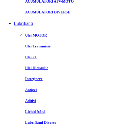
ACUMULATORI ATV-MOTO
ACUMULATORI DIVERSE
Lubrifianți
Ulei MOTOR
Ulei Transmisie
Ulei 2T
Ulei Hidraulic
Întreținere
Antigel
Aditivi
Lichid frână
Lubrifianti Diverse