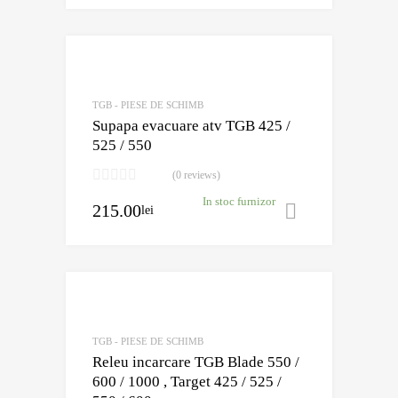
Adaugă în Wishli
Comparație?
TGB - PIESE DE SCHIMB
Supapa evacuare atv TGB 425 /
525 / 550
(0 reviews)
In stoc furnizor
215.00
lei
Adaugă în 
Adaugă în Wishli
Comparație?
TGB - PIESE DE SCHIMB
Releu incarcare TGB Blade 550 /
600 / 1000 , Target 425 / 525 /