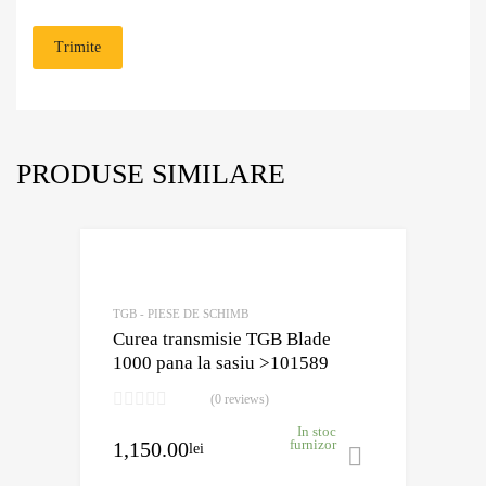
PRODUSE SIMILARE
Adaugă în Wishli
Comparație?
TGB - PIESE DE SCHIMB
Curea transmisie TGB Blade
1000 pana la sasiu >101589
(0 reviews)
In stoc
1,150.00
furnizor
lei
Adaugă în 