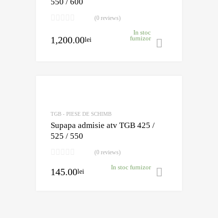
550 / 600
(0 reviews)
In stoc
1,200.00
furnizor
lei
Adaugă în 
Adaugă în Wishli
Comparație?
TGB - PIESE DE SCHIMB
Supapa admisie atv TGB 425 /
525 / 550
(0 reviews)
In stoc furnizor
145.00
lei
Adaugă în 