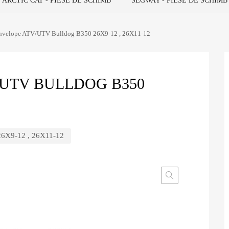
ARCTIC CAT - PIESE DE SCHIMB
SEGWAY - PIESE DE SCHIMB
anvelope ATV/UTV Bulldog B350 26X9-12 , 26X11-12
/UTV BULLDOG B350
26X9-12 , 26X11-12