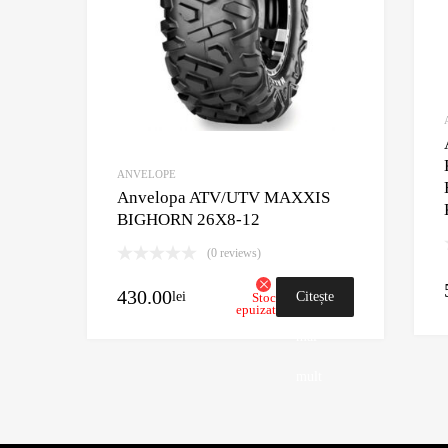
ANVELOPE
Anvelopa ATV/UTV MAXXIS
BIGHORN 26X8-12
(0 reviews)
430.00
lei
Citește
Stoc
epuizat
mai
mult