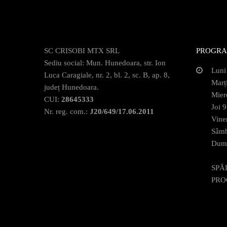
SC CRISOBI MTX SRL
PROGRA
Sediu social: Mun. Hunedoara, str. Ion
Luni
Luca Caragiale, nr. 2, bl. 2, sc. B, ap. 8,
Marț
județ Hunedoara.
Mier
CUI:
28645333
Joi 
Nr. reg. com.:
J20/649/17.06.2011
Vine
Sâmb
Dumi
SPĂ
PRO