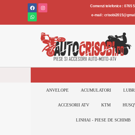
Piese
Comenzi telefonice : 0765 
și
e-mail : crisobi2015@gma
accesorii
AUTO-
MOTO-
ATV
ANVELOPE
ACUMULATORI
LUBR
ACCESORII ATV
KTM
HUSQ
LINHAI - PIESE DE SCHIMB