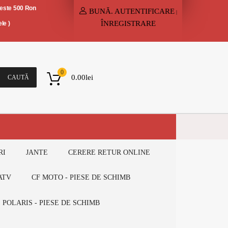
peste 500 Ron
BUNĂ.
AUTENTIFICARE
|
ÎNREGISTRARE
le )
0
0.00
lei
CAUTĂ
RI
JANTE
CERERE RETUR ONLINE
ATV
CF MOTO - PIESE DE SCHIMB
POLARIS - PIESE DE SCHIMB