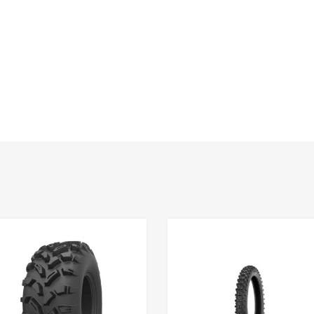
shlist
Adaugă în Wishlist
Comparație?