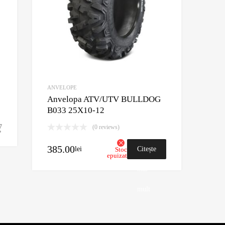
ANVELOPE
Anvelopa ATV/UTV BULLDOG
B033 25X10-12
(0 reviews)
Adaugă în coș
385.00
lei
Citește
Stoc
epuizat
mai
mult