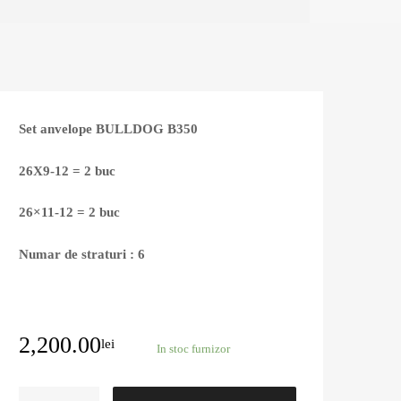
Set anvelope BULLDOG B350
26X9-12 = 2 buc
26×11-12 = 2 buc
Numar de straturi : 6
2,200.00
lei
In stoc furnizor