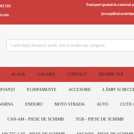
Transport gratuit la comenzi 
562 191
(exceptând anvelope
il.com
ACASĂ
GALERIE
CONTACT
DESPRE NOI
IFIANȚI
ECHIPAMENTE
ACCESORII
LĂMPI SI BECU
VARNA
ENDURO
MOTO STRADA
AUTO
CUTII 
CAN-AM - PIESE DE SCHIMB
TGB - PIESE DE SCHIMB