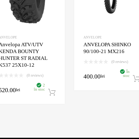
ANVELOPE
ANVELOPE
Anvelopa ATV/UTV
ANVELOPA SHINKO
KENDA BOUNTY
90/100-21 MX216
HUNTER ST RADIAL
(0 reviews)
K537 25X10-12
În
400.00
(0 reviews)
stoc
lei
2
520.00
în stoc
lei
Adaugă în coș