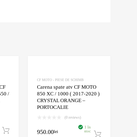
Adaugă în Wishlist
Adaugă în Wishlis
Comparație?
Comparație?
CF MOTO - PIESE DE SCHIMB
 CF
Carena spate atv CF MOTO
550 /
850 XC / 1000 ( 2017-2020 )
a
CRYSTAL ORANGE –
PORTOCALIE
(0 reviews)
1 în
Adaugă în coș
950.00
stoc
lei
Adaugă în c