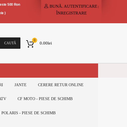
peste 500 Ron
BUNĂ.
AUTENTIFICARE
|
ÎNREGISTRARE
le )
0
0.00
lei
CAUTĂ
RI
JANTE
CERERE RETUR ONLINE
ATV
CF MOTO - PIESE DE SCHIMB
POLARIS - PIESE DE SCHIMB