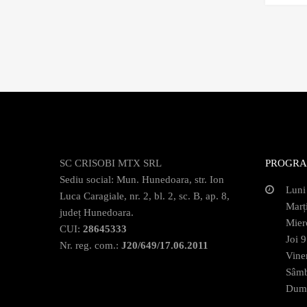
SC CRISOBI MTX SRL
PROGRA
Sediu social: Mun. Hunedoara, str. Ion
Luni
Luca Caragiale, nr. 2, bl. 2, sc. B, ap. 8,
Marț
județ Hunedoara.
Mier
CUI:
28645333
Joi 
Nr. reg. com.:
J20/649/17.06.2011
Vine
Sâmb
Dumi