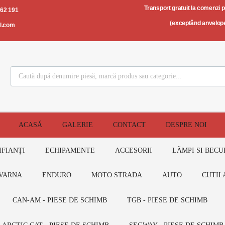
Transport gratuit la comenzi 
562 191
(exceptând anvelope
il.com
ACASĂ
GALERIE
CONTACT
DESPRE NOI
IFIANȚI
ECHIPAMENTE
ACCESORII
LĂMPI SI BECU
VARNA
ENDURO
MOTO STRADA
AUTO
CUTII 
CAN-AM - PIESE DE SCHIMB
TGB - PIESE DE SCHIMB