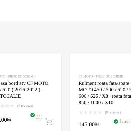
Adaugă în Wishlist
Comparație?
TO - PIESE DE SCHIMB
CF MOTO - PIESE DE SCHIMB
casa bord atv CF MOTO
Rulment roata fata/spate
/ 520 ( 2016-2022 ) –
MOTO 450 / 500 / 520 / 
TOCALIE
600 / 625 / X8 , roata fat
850 / 1000 / X10
(0 reviews)
oș
(0 reviews)
1 în
.00
stoc
lei
În stoc
Adaugă în coș
145.00
lei