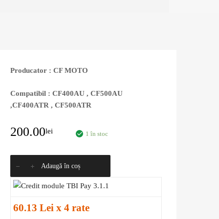
Producator : CF MOTO
Compatibil : CF400AU , CF500AU
,CF400ATR , CF500ATR
200.00
lei
1 în stoc
Adaugă în coș
60.13 Lei x 4 rate