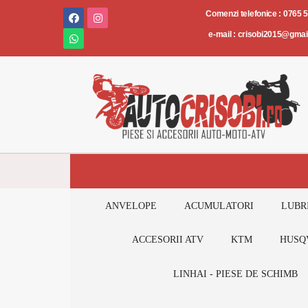
Piese
Comenzi telefonice : 0765 
și
e-mail : crisobi2015@gma
accesorii
AUTO-
MOTO-
ATV
ANVELOPE
ACUMULATORI
LUBR
ACCESORII ATV
KTM
HUSQ
LINHAI - PIESE DE SCHIMB