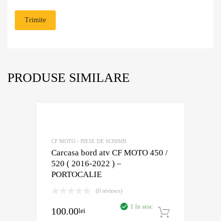
PRODUSE SIMILARE
Adaugă în Wish
Comparație?
CF MOTO - PIESE DE SCHIMB
Carcasa bord atv CF MOTO 450 /
520 ( 2016-2022 ) –
PORTOCALIE
(0 reviews)
1 în stoc
100.00
lei
Adaugă în