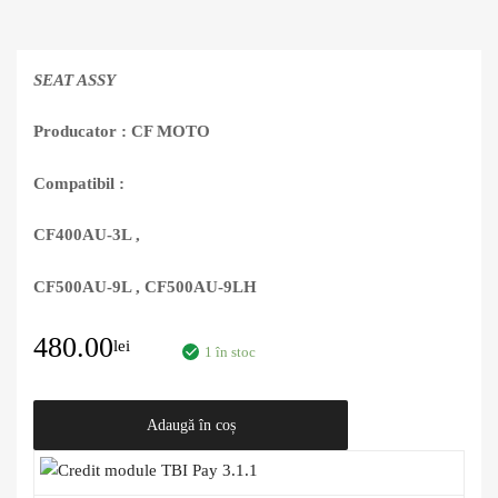
SEAT ASSY
Producator : CF MOTO
Compatibil :
CF400AU-3L ,
CF500AU-9L , CF500AU-9LH
480.00
lei
1 în stoc
Adaugă în coș