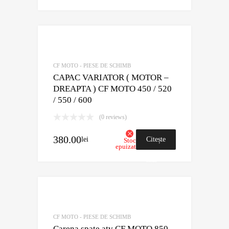
Adaugă în Wish
Comparație?
CF MOTO - PIESE DE SCHIMB
CAPAC VARIATOR ( MOTOR –
DREAPTA ) CF MOTO 450 / 520
/ 550 / 600
(0 reviews)
380.00
lei
Citește
Stoc
epuizat
mai
mult
Adaugă în Wish
Comparație?
CF MOTO - PIESE DE SCHIMB
Carena spate atv CF MOTO 850