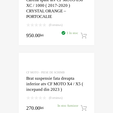
XC / 1000 ( 2017-2020 )
CRYSTAL ORANGE –
PORTOCALIE
(0 reviews)
1 în stoc
950.00
lei
Adaugă în
Adaugă în Wish
Comparație?
CF MOTO - PIESE DE SCHIMB
Brat suspensie fata dreapta
inferior atv CF MOTO X4 / X5 (
incepand din 2023 )
(0 reviews)
In stoc furnizor
270.00
lei
Adaugă în