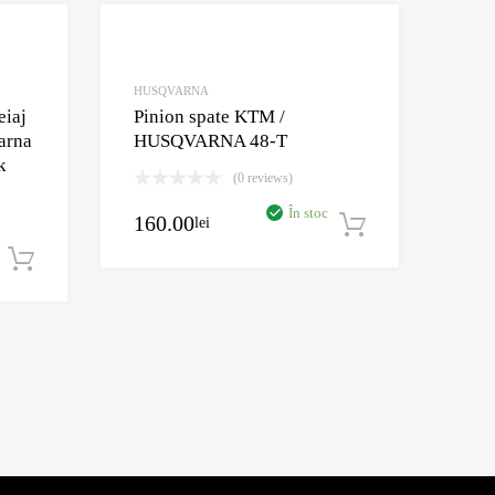
Adaugă în Wishlist
Adaugă în Wishlis
Comparație?
Comparație?
HUSQVARNA
eiaj
Pinion spate KTM /
arna
HUSQVARNA 48-T
k
(0 reviews)
În stoc
160.00
lei
Adaugă în c
Adaugă în coș