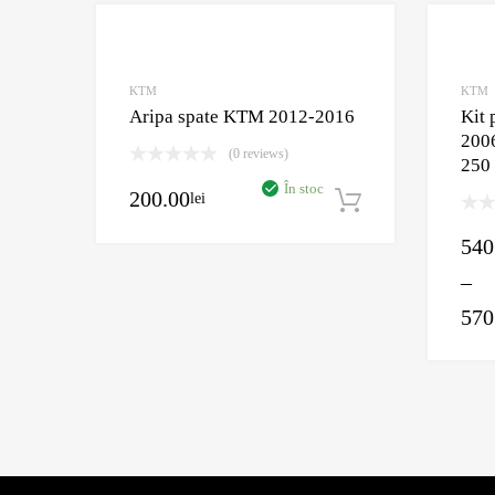
Adaugă în Wishlist
Comparație?
KTM
KTM
Aripa spate KTM 2012-2016
Kit
200
(0 reviews)
250
În stoc
200.00
lei
Adaugă în c
540
–
570