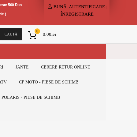
peste 500 Ron
BUNĂ.
AUTENTIFICARE
|
ÎNREGISTRARE
le )
0
0.00
lei
CAUTĂ
RI
JANTE
CERERE RETUR ONLINE
ATV
CF MOTO - PIESE DE SCHIMB
POLARIS - PIESE DE SCHIMB