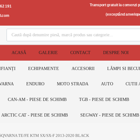
Transport gratuit la comenzi 
562 191
(exceptând anvelope
il.com
ACASĂ
GALERIE
CONTACT
DESPRE NOI
IFIANȚI
ECHIPAMENTE
ACCESORII
LĂMPI SI BECU
VARNA
ENDURO
MOTO STRADA
AUTO
CUTII 
CAN-AM - PIESE DE SCHIMB
TGB - PIESE DE SCHIMB
ARCTIC CAT - PIESE DE SCHIMB
SEGWAY - PIESE DE SCHIMB
 HUSQVARNA TE/FE KTM SX/SX-F 2013-2020 BLACK