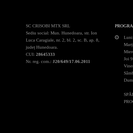
SC CRISOBI MTX SRL
PROGRA
Sediu social: Mun. Hunedoara, str. Ion
Luni
Luca Caragiale, nr. 2, bl. 2, sc. B, ap. 8,
Marț
județ Hunedoara.
Mier
CUI:
28645333
Joi 
Nr. reg. com.:
J20/649/17.06.2011
Vine
Sâmb
Dumi
SPĂ
PRO