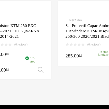
Adaugă în Wishlist
Comparație?
HUSQVARNA
 piston KTM 250 EXC
Set Protectii Capac Ambr
6-2021 / HUSQVARNA
+ Aprindere KTM/Husqv
 2014-2021
250/300 2020/2021 Blac
oș
(0 reviews)
(0 reviews)
In stoc
.00
lei
285.00
furnizor
lei
1 în
stoc
.00
lei
Selectează opțiunile