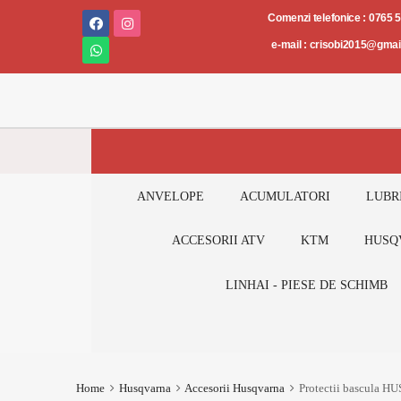
Piese
Comenzi telefonice : 0765 
și
e-mail : crisobi2015@gma
accesorii
AUTO-
MOTO-
ATV
ANVELOPE
ACUMULATORI
LUBR
ACCESORII ATV
KTM
HUSQ
LINHAI - PIESE DE SCHIMB
Home
Husqvarna
Accesorii Husqvarna
Protectii bascula