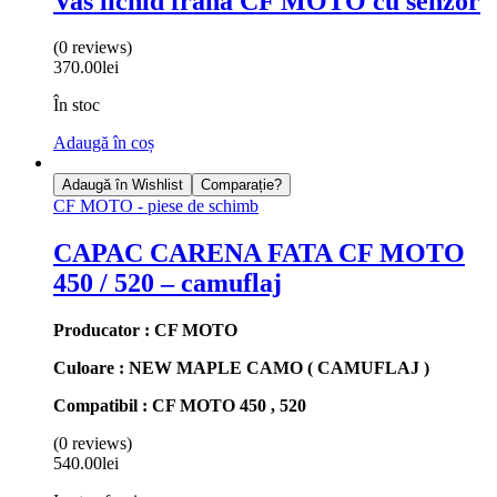
Vas lichid frana CF MOTO cu senzor
(0 reviews)
370.00
lei
În stoc
Adaugă în coș
Adaugă în Wishlist
Comparație?
CF MOTO - piese de schimb
CAPAC CARENA FATA CF MOTO
450 / 520 – camuflaj
Producator : CF MOTO
Culoare : NEW MAPLE CAMO ( CAMUFLAJ )
Compatibil : CF MOTO 450 , 520
(0 reviews)
540.00
lei