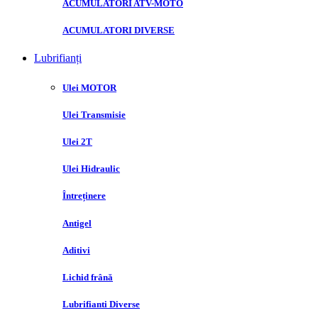
ACUMULATORI ATV-MOTO
ACUMULATORI DIVERSE
Lubrifianți
Ulei MOTOR
Ulei Transmisie
Ulei 2T
Ulei Hidraulic
Întreținere
Antigel
Aditivi
Lichid frână
Lubrifianti Diverse