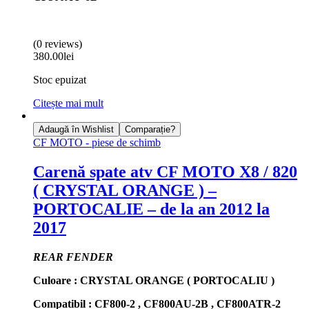
(0 reviews)
380.00
lei
Stoc epuizat
Citește mai mult
Adaugă în Wishlist
Comparație?
CF MOTO - piese de schimb
Carenă spate atv CF MOTO X8 / 820
( CRYSTAL ORANGE ) –
PORTOCALIE – de la an 2012 la
2017
REAR FENDER
Culoare : CRYSTAL ORANGE ( PORTOCALIU )
Compatibil : CF800-2 , CF800AU-2B , CF800ATR-2