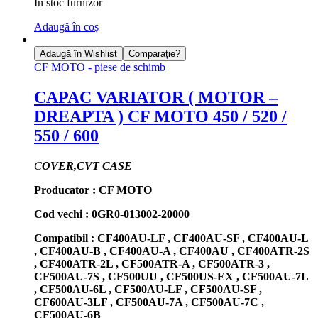
In stoc furnizor
Adaugă în coș
Adaugă în Wishlist
Comparație?
CF MOTO - piese de schimb
CAPAC VARIATOR ( MOTOR –
DREAPTA ) CF MOTO 450 / 520 /
550 / 600
C
OVER,CVT CASE
Producator : CF MOTO
Cod vechi : 0GR0-013002-20000
Compatibil : CF400AU-LF , CF400AU-SF , CF400AU-L
, CF400AU-B , CF400AU-A , CF400AU , CF400ATR-2S
, CF400ATR-2L , CF500ATR-A , CF500ATR-3 ,
CF500AU-7S , CF500UU , CF500US-EX , CF500AU-7L
, CF500AU-6L , CF500AU-LF , CF500AU-SF ,
CF600AU-3LF , CF500AU-7A , CF500AU-7C ,
CF500AU-6B