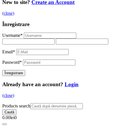
New to site?
Create an Account
(close)
Înregistrare
Username
*
Email
*
Password
*
Already have an account?
Login
(close)
Products search
Caută
0.00
lei
0