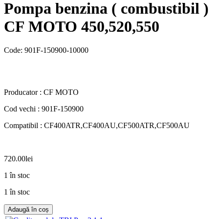
Pompa benzina ( combustibil )
CF MOTO 450,520,550
Code:
901F-150900-10000
Producator : CF MOTO
Cod vechi : 901F-150900
Compatibil : CF400ATR,CF400AU,CF500ATR,CF500AU
720.00
lei
1 în stoc
1 în stoc
Adaugă în coș