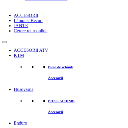
ACCESORII
Lămpi si Becuri
JANTE
Cerere retur online
ACCESORII ATV
KTM
Piese de schimb
Accesorii
Husqvarna
PIESE SCHIMB
Accesorii
Enduro