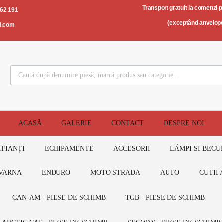
Transport gratuit la comenzi 
562 191
(exceptând anvelope
il.com
ACASĂ
GALERIE
CONTACT
DESPRE NOI
IFIANȚI
ECHIPAMENTE
ACCESORII
LĂMPI SI BECU
VARNA
ENDURO
MOTO STRADA
AUTO
CUTII 
CAN-AM - PIESE DE SCHIMB
TGB - PIESE DE SCHIMB