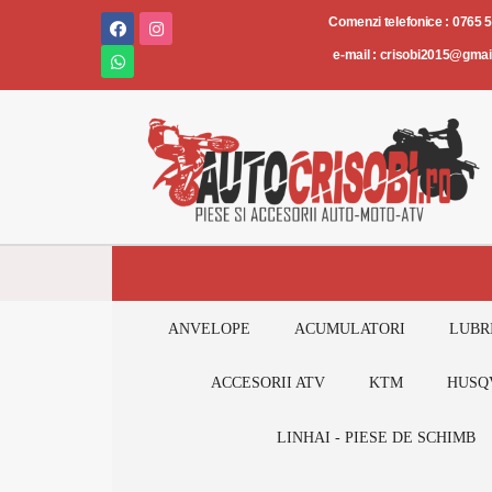
Piese
Comenzi telefonice : 0765 
și
e-mail : crisobi2015@gma
accesorii
AUTO-
MOTO-
ATV
ANVELOPE
ACUMULATORI
LUBR
ACCESORII ATV
KTM
HUSQ
LINHAI - PIESE DE SCHIMB