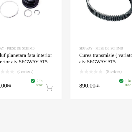
Y - PIESE DE SCHIMB
SEGWAY - PIESE DE SCHIMB
uf planetara fata interior
Curea transmisie ( variato
terior atv SEGWAY AT5
atv SEGWAY AT5
(0 reviews)
(0 reviews)
2 în
1 în
.00
890.00
stoc
stoc
lei
lei
Adaugă în coș
oș