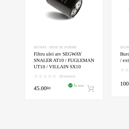
SEGWAY - PIESE DE SCHIMB
SEGWA
Filtru ulei atv SEGWAY
Burd
SNALER AT10 / FUGLEMAN
/ ex
UT10 / VILLAIN SX10
(0 reviews)
100
În stoc
45.00
lei
Adaugă în c