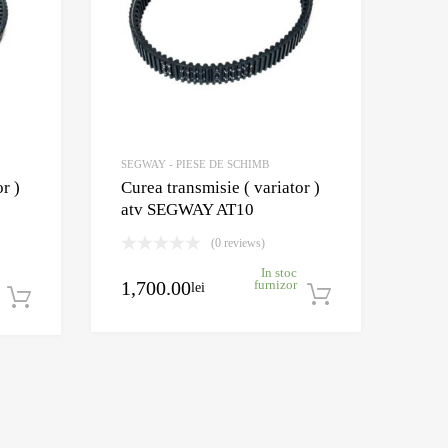
SEGWAY - PIESE DE SCHIMB
r )
Curea transmisie ( variator )
atv SEGWAY AT10
(0 reviews)
In stoc
1,700.00
furnizor
lei
Adaugă în c
Adaugă în coș