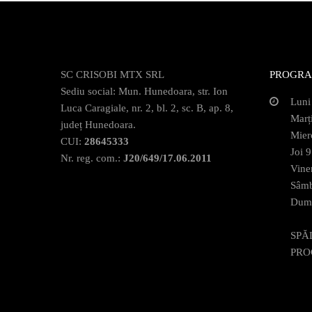
SC CRISOBI MTX SRL
PROGRA
Sediu social: Mun. Hunedoara, str. Ion
Luni
Luca Caragiale, nr. 2, bl. 2, sc. B, ap. 8,
Marț
județ Hunedoara.
Mier
CUI:
28645333
Joi 
Nr. reg. com.:
J20/649/17.06.2011
Vine
Sâmb
Dumi
SPĂ
PRO