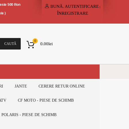
peste 500 Ron
BUNĂ.
AUTENTIFICARE
|
ÎNREGISTRARE
le )
0
0.00
lei
CAUTĂ
RI
JANTE
CERERE RETUR ONLINE
ATV
CF MOTO - PIESE DE SCHIMB
POLARIS - PIESE DE SCHIMB