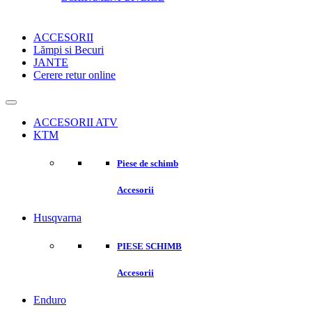
ACCESORII
Lămpi si Becuri
JANTE
Cerere retur online
ACCESORII ATV
KTM
Piese de schimb
Accesorii
Husqvarna
PIESE SCHIMB
Accesorii
Enduro