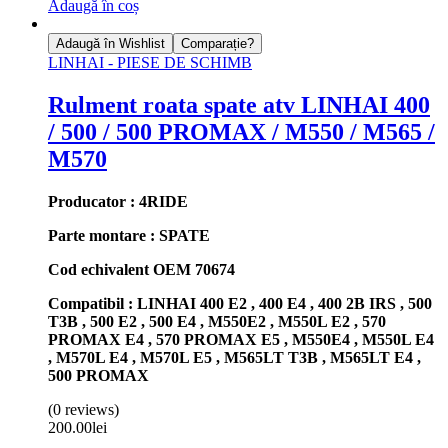
Adaugă în coș
Adaugă în Wishlist
Comparație?
LINHAI - PIESE DE SCHIMB
Rulment roata spate atv LINHAI 400
/ 500 / 500 PROMAX / M550 / M565 /
M570
Producator : 4RIDE
Parte montare : SPATE
Cod echivalent OEM 70674
Compatibil : LINHAI 400 E2 , 400 E4 , 400 2B IRS , 500
T3B , 500 E2 , 500 E4 , M550E2 , M550L E2 , 570
PROMAX E4 , 570 PROMAX E5 , M550E4 , M550L E4
, M570L E4 , M570L E5 , M565LT T3B , M565LT E4 ,
500 PROMAX
(0 reviews)
200.00
lei