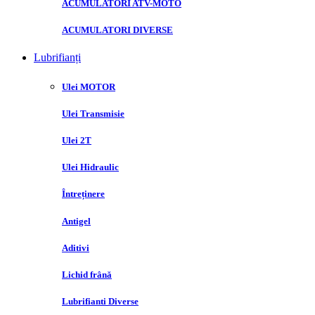
ACUMULATORI ATV-MOTO
ACUMULATORI DIVERSE
Lubrifianți
Ulei MOTOR
Ulei Transmisie
Ulei 2T
Ulei Hidraulic
Întreținere
Antigel
Aditivi
Lichid frână
Lubrifianti Diverse