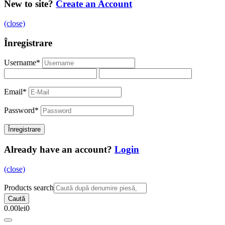
New to site?
Create an Account
(close)
Înregistrare
Username
*
Email
*
Password
*
Already have an account?
Login
(close)
Products search
Caută
0.00
lei
0