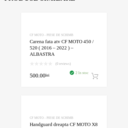
Adaugă în Wish
Comparație?
CF MOTO - PIESE DE SCHIMB
Carena fata atv CF MOTO 450 /
520 ( 2016 – 2022 ) –
ALBASTRA
(0 reviews)
2 în stoc
500.00
lei
Adaugă în
Adaugă în Wish
Comparație?
CF MOTO - PIESE DE SCHIMB
Handguard dreapta CF MOTO X8