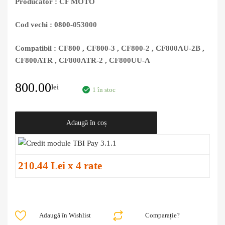
Producator : CF MOTO
Cod vechi : 0800-053000
Compatibil : CF800 , CF800-3 , CF800-2 , CF800AU-2B ,
CF800ATR , CF800ATR-2 , CF800UU-A
800.00
lei
1 în stoc
Adaugă în coș
210.44 Lei x 4 rate
Adaugă în Wishlist
Comparație?