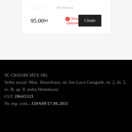
(0 reviews)
Stoc
95.00
lei
Citește
epuizat
mai
mult
SC CRISOBI MTX SRL
Sediu social: Mun. Hunedoara, str. Ion Luca Caragiale, nr. 2, bl. 2,
sc. B, ap. 8, județ Hunedoara.
CUI:
28645333
Nr. reg. com.:
J20/649/17.06.2011