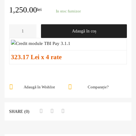
1,250.00
lei
In stoc furnizor
Adaugă în coș
323.17 Lei x 4 rate
Adaugă în Wishlist
Comparație?
SHARE (0)