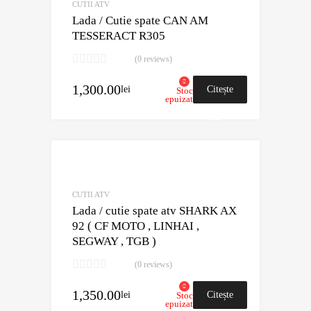
CUTII ATV
Lada / Cutie spate CAN AM
TESSERACT R305
(0 reviews)
1,300.00
lei
Citește
Stoc
epuizat
mai
mult
Adaugă în Wishli
Comparație?
CUTII ATV
Lada / cutie spate atv SHARK AX
92 ( CF MOTO , LINHAI ,
SEGWAY , TGB )
(0 reviews)
1,350.00
lei
Citește
Stoc
epuizat