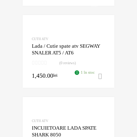
mai
mult
Adaugă în Wishli
Comparație?
CUTII ATV
Lada / Cutie spate atv SEGWAY
SNALER AT5 / AT6
(0 reviews)
1 în stoc
1,450.00
lei
Adaugă în 
Adaugă în Wishli
Comparație?
CUTII ATV
INCUIETOARE LADA SPATE
SHARK 8050