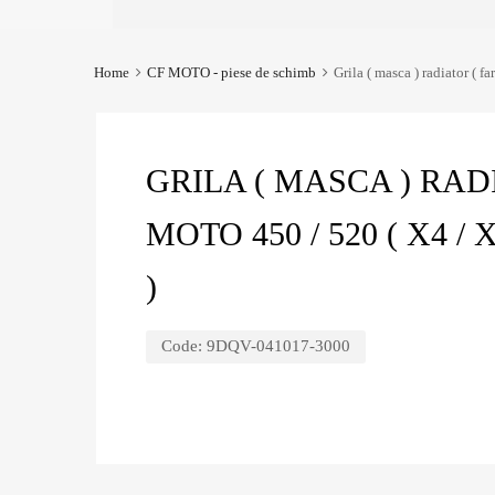
Home
CF MOTO - piese de schimb
Grila ( masca ) radiator ( 
GRILA ( MASCA ) RADI
MOTO 450 / 520 ( X4 /
)
Code:
9DQV-041017-3000