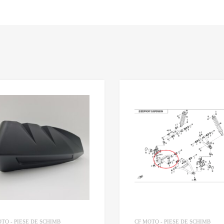
Adaugă în Wishlist
Comparație?
TO - PIESE DE SCHIMB
CF MOTO - PIESE DE SCHIMB