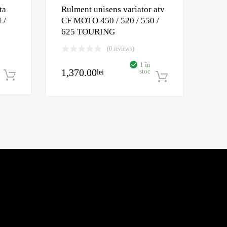
ta
Rulment unisens variator atv
 /
CF MOTO 450 / 520 / 550 /
625 TOURING
(0 reviews)
1 în
1,370.00
stoc
lei
Adaugă în coș
Adaugă în c