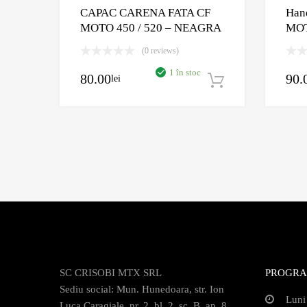
CAPAC CARENA FATA CF
Han
MOTO 450 / 520 – NEAGRA
MO
(0 reviews)
1 în stoc
80.00
90.
lei
Adaugă în c
SC CRISOBI MTX SRL
PROGRA
Sediu social: Mun. Hunedoara, str. Ion
Luni
Luca Caragiale, nr. 2, bl. 2, sc. B, ap. 8,