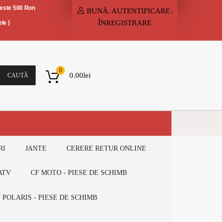
peste 500 Ron
BUNĂ.
AUTENTIFICARE
|
ÎNREGISTRARE
le )
0
0.00
lei
CAUTĂ
RI
JANTE
CERERE RETUR ONLINE
ATV
CF MOTO - PIESE DE SCHIMB
POLARIS - PIESE DE SCHIMB