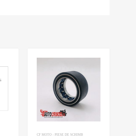
Adaugă în Wishlist
Adaugă în Wishlis
Comparație?
Comparație?
CF MOTO - PIESE DE SCHIMB