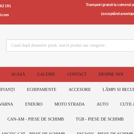
Transport gratuit la comenzi 
562 191
(exceptând anvelope
il.com
ACASĂ
GALERIE
CONTACT
DESPRE NOI
IFIANȚI
ECHIPAMENTE
ACCESORII
LĂMPI SI BECU
VARNA
ENDURO
MOTO STRADA
AUTO
CUTII 
CAN-AM - PIESE DE SCHIMB
TGB - PIESE DE SCHIMB