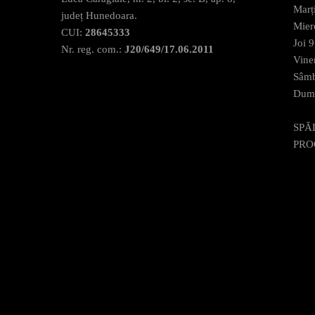
Marț
județ Hunedoara.
Mier
CUI:
28645333
Joi 
Nr. reg. com.:
J20/649/17.06.2011
Vine
Sâmb
Dumi
SPĂ
PRO