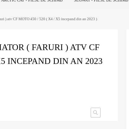
ARCTIC CAT - PIESE DE SCHIMB
SEGWAY - PIESE DE SCHIMB
faruri ) atv CF MOTO 450 / 520 ( X4 / X5 incepand din an 2023 )
ATOR ( FARURI ) ATV CF
 X5 INCEPAND DIN AN 2023