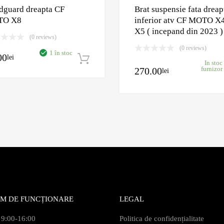
dguard dreapta CF
Brat suspensie fata dreap
TO X8
inferior atv CF MOTO X4
X5 ( incepand din 2023 )
(0 reviews)
(0 reviews)
1 în stoc
00
lei
oș
Adaugă în coș
In stoc
270.00
furnizor
lei
M DE FUNCȚIONARE
LEGAL
 9:00-16:00
Politica de confidențialitate