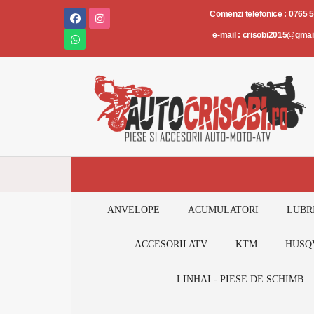
Piese
Comenzi telefonice : 0765 
și
e-mail : crisobi2015@gma
accesorii
AUTO-
MOTO-
ATV
ANVELOPE
ACUMULATORI
LUBR
ACCESORII ATV
KTM
HUSQ
LINHAI - PIESE DE SCHIMB