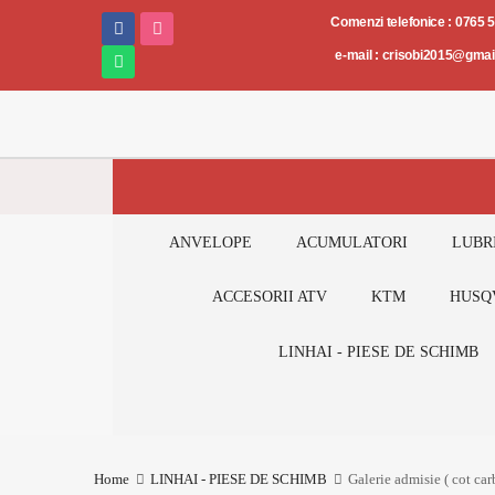
Piese
Comenzi telefonice : 0765 
și
e-mail : crisobi2015@gma
accesorii
AUTO-
MOTO-
ATV
ANVELOPE
ACUMULATORI
LUBR
ACCESORII ATV
KTM
HUSQ
LINHAI - PIESE DE SCHIMB
Home
LINHAI - PIESE DE SCHIMB
Galerie admisie ( cot ca