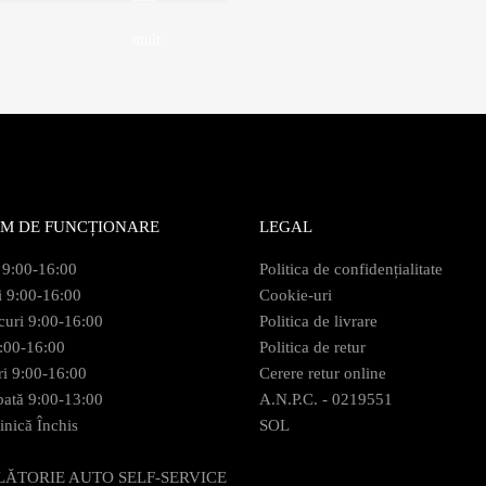
mult
M DE FUNCȚIONARE
LEGAL
 9:00-16:00
Politica de confidențialitate
i 9:00-16:00
Cookie-uri
curi 9:00-16:00
Politica de livrare
9:00-16:00
Politica de retur
ri 9:00-16:00
Cerere retur online
ată 9:00-13:00
A.N.P.C. - 0219551
nică Închis
SOL
LĂTORIE AUTO SELF-SERVICE