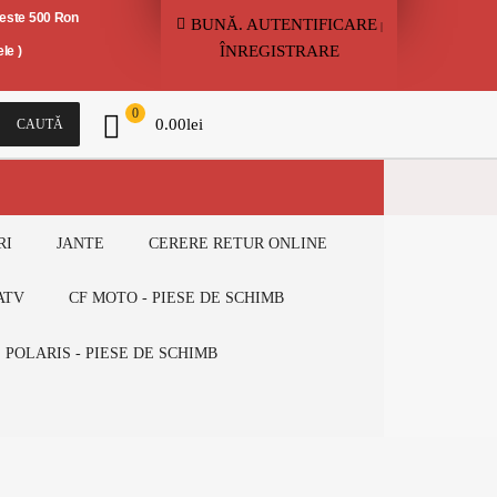
peste 500 Ron
BUNĂ.
AUTENTIFICARE
|
ÎNREGISTRARE
le )
0
0.00
lei
CAUTĂ
RI
JANTE
CERERE RETUR ONLINE
ATV
CF MOTO - PIESE DE SCHIMB
POLARIS - PIESE DE SCHIMB