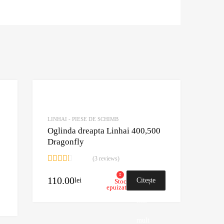
Adaugă în Wishlist
Adaugă în Wishlist
Comparație?
Comparație?
LINHAI - PIESE DE SCHIMB
Oglinda dreapta Linhai 400,500
Dragonfly
(3 reviews)
Evaluat
la
110.00
lei
Citește
Stoc
epuizat
2.67
Adaugă în coș
din 5
mai
mult