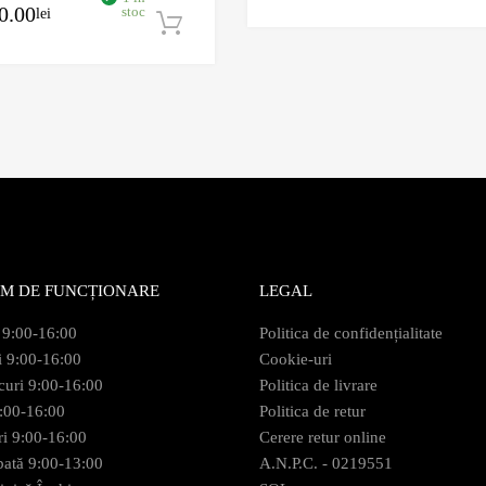
0.00
stoc
lei
Adaugă în coș
M DE FUNCȚIONARE
LEGAL
 9:00-16:00
Politica de confidențialitate
i 9:00-16:00
Cookie-uri
curi 9:00-16:00
Politica de livrare
9:00-16:00
Politica de retur
ri 9:00-16:00
Cerere retur online
ată 9:00-13:00
A.N.P.C. - 0219551