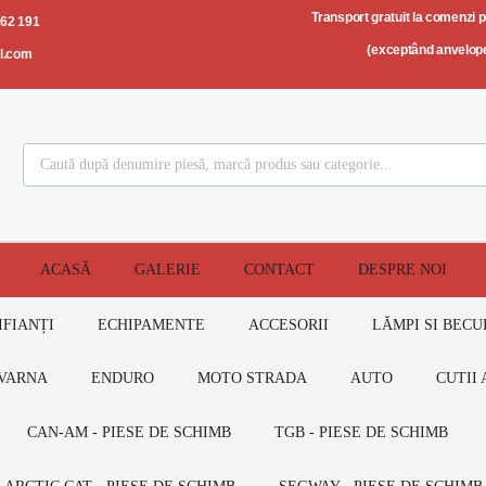
Transport gratuit la comenzi 
562 191
(exceptând anvelope
il.com
ACASĂ
GALERIE
CONTACT
DESPRE NOI
IFIANȚI
ECHIPAMENTE
ACCESORII
LĂMPI SI BECU
VARNA
ENDURO
MOTO STRADA
AUTO
CUTII 
CAN-AM - PIESE DE SCHIMB
TGB - PIESE DE SCHIMB