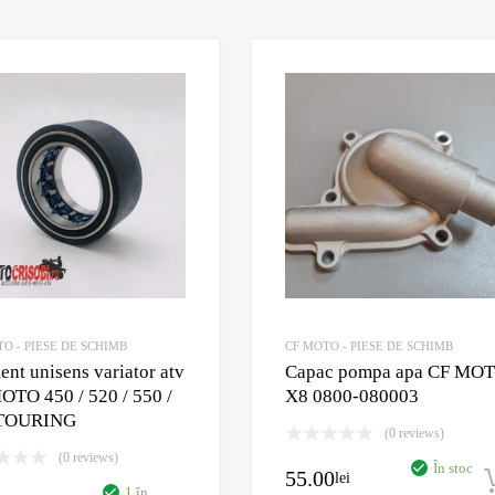
Adaugă în Wishlist
Comparație?
O - PIESE DE SCHIMB
CF MOTO - PIESE DE SCHIMB
nt unisens variator atv
Capac pompa apa CF MO
OTO 450 / 520 / 550 /
X8 0800-080003
 TOURING
(0 reviews)
(0 reviews)
În stoc
55.00
lei
ș
1 în