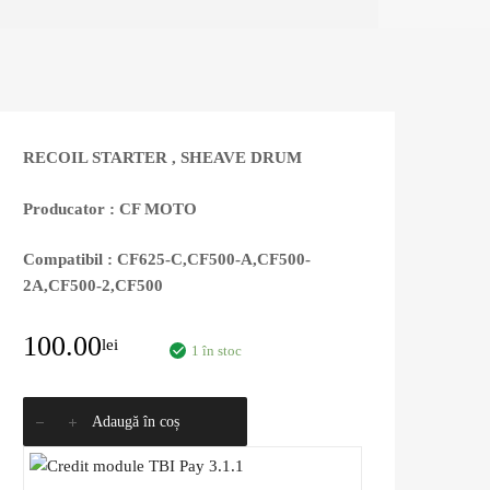
RECOIL STARTER , SHEAVE DRUM
Producator : CF MOTO
Compatibil : CF625-C,CF500-A,CF500-
2A,CF500-2,CF500
100.00
lei
1 în stoc
Adaugă în coș