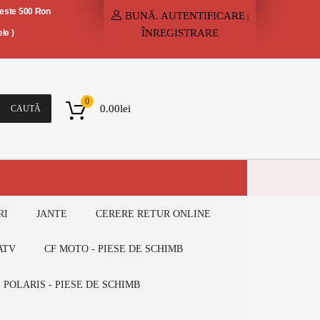
peste 500 Ron
BUNĂ.
AUTENTIFICARE
|
ÎNREGISTRARE
le )
0
0.00
lei
CAUTĂ
RI
JANTE
CERERE RETUR ONLINE
ATV
CF MOTO - PIESE DE SCHIMB
POLARIS - PIESE DE SCHIMB