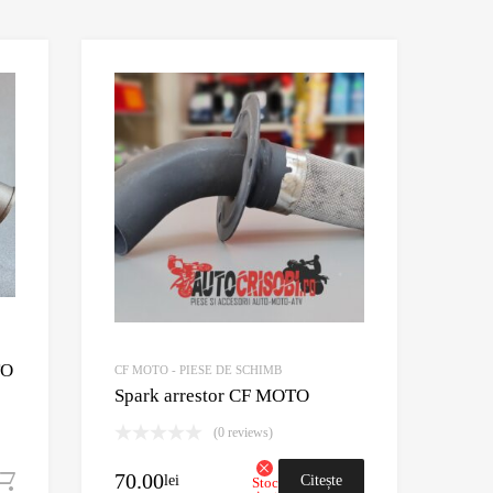
Adaugă în Wishlist
Adaugă în Wishlis
Comparație?
Comparație?
TO
CF MOTO - PIESE DE SCHIMB
Spark arrestor CF MOTO
(0 reviews)
70.00
Adaugă în coș
lei
Citește
Stoc