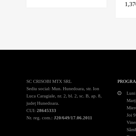
1,37
SC CRISOBI MTX SRL
PROGRA
Sediu social: Mun. Hunedoara, str. Ion
Luni
Luca Caragiale, nr. 2, bl. 2, sc. B, ap. 8,
Marț
județ Hunedoara.
Mier
CUI:
28645333
Joi 
Nr. reg. com.:
J20/649/17.06.2011
Vine
Sâmb