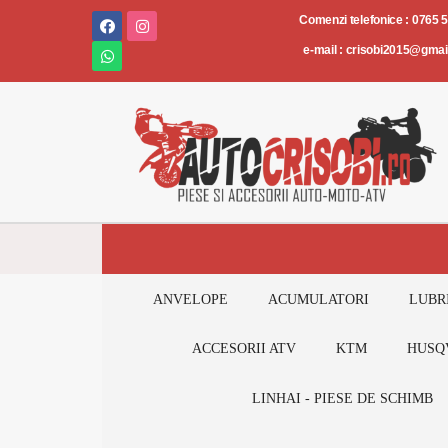
Piese
Comenzi telefonice : 0765 
și
e-mail : crisobi2015@gma
accesorii
AUTO-
MOTO-
ATV
ANVELOPE
ACUMULATORI
LUBR
ACCESORII ATV
KTM
HUSQ
LINHAI - PIESE DE SCHIMB