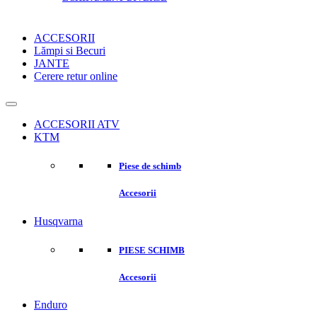
ACCESORII
Lămpi si Becuri
JANTE
Cerere retur online
ACCESORII ATV
KTM
Piese de schimb
Accesorii
Husqvarna
PIESE SCHIMB
Accesorii
Enduro