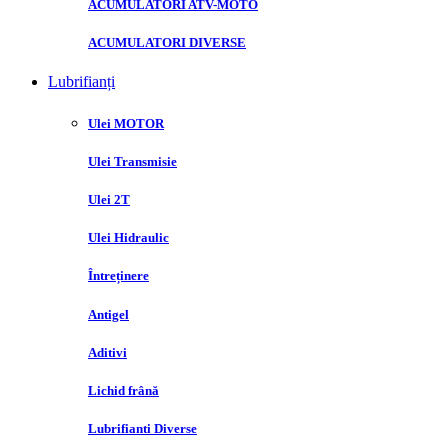
ACUMULATORI ATV-MOTO
ACUMULATORI DIVERSE
Lubrifianți
Ulei MOTOR
Ulei Transmisie
Ulei 2T
Ulei Hidraulic
Întreținere
Antigel
Aditivi
Lichid frână
Lubrifianti Diverse