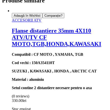
Produse similare
Adaugă în Wishlist
Comparație?
ACCESORII ATV
Flanse distantiere 35mm 4X110
ATV/UTV CF
MOTO,TGB,HONDA,KAWASAKI
Compatibil : CF MOTO , YAMAHA, TGB
Cod vechi : 150A354110T
SUZUKI , KAWASAKI , HONDA , ARCTIC CAT
Material : aluminiu
Setul contine 2 distantiere necesare pentru o axa
(0 reviews)
330.00
lei
Stoc epuizat