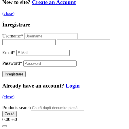
New to site?
Create an Account
(close)
Înregistrare
Username
*
Email
*
Password
*
Already have an account?
Login
(close)
Products search
Caută
0.00
lei
0