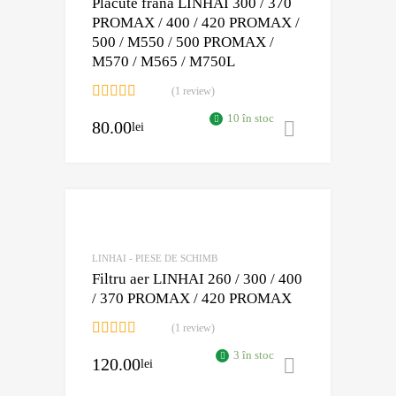
Placute frana LINHAI 300 / 370
PROMAX / 400 / 420 PROMAX /
500 / M550 / 500 PROMAX /
M570 / M565 / M750L
(1 review)
Evaluat la
10 în stoc
80.00
5.00
din 5
lei
Adaugă în 
Adaugă în Wishli
Comparație?
LINHAI - PIESE DE SCHIMB
Filtru aer LINHAI 260 / 300 / 400
/ 370 PROMAX / 420 PROMAX
(1 review)
Evaluat la
3 în stoc
120.00
5.00
din 5
lei
Adaugă în 