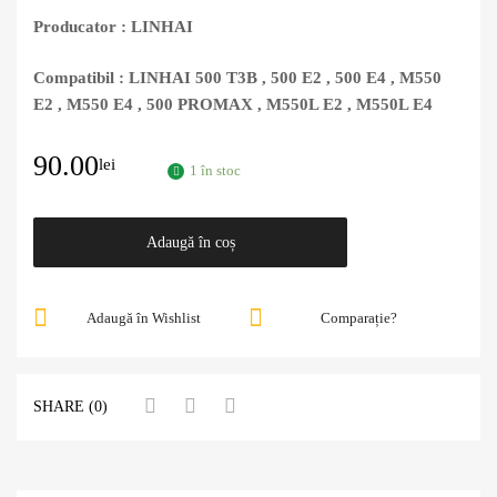
Producator : LINHAI
Compatibil : LINHAI 500 T3B , 500 E2 , 500 E4 , M550
E2 , M550 E4 , 500 PROMAX , M550L E2 , M550L E4
90.00
lei
1 în stoc
Adaugă în coș
Adaugă în Wishlist
Comparație?
SHARE (0)