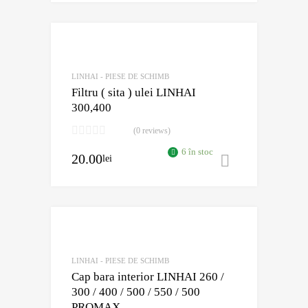
Adaugă în Wishli
Comparație?
LINHAI - PIESE DE SCHIMB
Filtru ( sita ) ulei LINHAI
300,400
(0 reviews)
6 în stoc
20.00
lei
Adaugă în 
Adaugă în Wishli
Comparație?
LINHAI - PIESE DE SCHIMB
Cap bara interior LINHAI 260 /
300 / 400 / 500 / 550 / 500
PROMAX