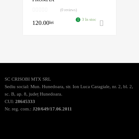
(0 reviews)
3 în stoc
120.00
lei
Adaugă în 
SC CRISOBI MTX SRL
Sediu social: Mun. Hunedoara, str. Ion Luca Caragiale, nr. 2, bl. 2,
sc. B, ap. 8, județ Hunedoara.
CUI:
28645333
Nr. reg. com.:
J20/649/17.06.2011