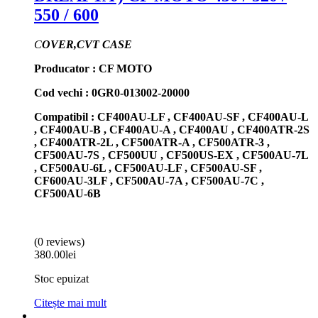
550 / 600
C
OVER,CVT CASE
Producator : CF MOTO
Cod vechi : 0GR0-013002-20000
Compatibil : CF400AU-LF , CF400AU-SF , CF400AU-L
, CF400AU-B , CF400AU-A , CF400AU , CF400ATR-2S
, CF400ATR-2L , CF500ATR-A , CF500ATR-3 ,
CF500AU-7S , CF500UU , CF500US-EX , CF500AU-7L
, CF500AU-6L , CF500AU-LF , CF500AU-SF ,
CF600AU-3LF , CF500AU-7A , CF500AU-7C ,
CF500AU-6B
(0 reviews)
380.00
lei
Stoc epuizat
Citește mai mult