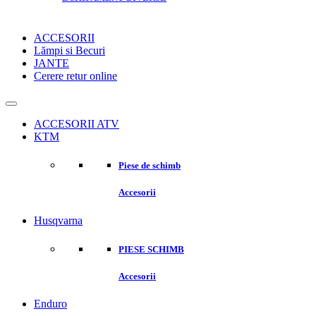
ACCESORII
Lămpi si Becuri
JANTE
Cerere retur online
ACCESORII ATV
KTM
Piese de schimb
Accesorii
Husqvarna
PIESE SCHIMB
Accesorii
Enduro