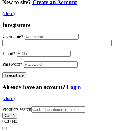
New to site?
Create an Account
(close)
Înregistrare
Username
*
Email
*
Password
*
Already have an account?
Login
(close)
Products search
Caută
0.00
lei
0