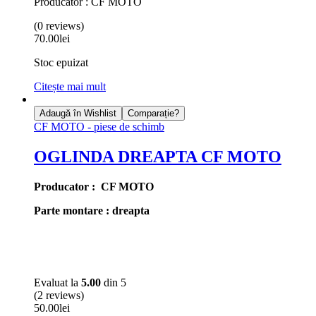
Producător : CF MOTO
(0 reviews)
70.00
lei
Stoc epuizat
Citește mai mult
Adaugă în Wishlist
Comparație?
CF MOTO - piese de schimb
OGLINDA DREAPTA CF MOTO
Producator : CF MOTO
Parte montare : dreapta
Evaluat la
5.00
din 5
(2 reviews)
50.00
lei