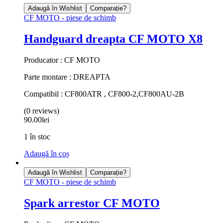
Adaugă în Wishlist
Comparație?
CF MOTO - piese de schimb
Handguard dreapta CF MOTO X8
Producator : CF MOTO
Parte montare : DREAPTA
Compatibil : CF800ATR , CF800-2,CF800AU-2B
(0 reviews)
90.00
lei
1 în stoc
Adaugă în coș
Adaugă în Wishlist
Comparație?
CF MOTO - piese de schimb
Spark arrestor CF MOTO