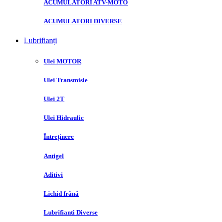
ACUMULATORI ATV-MOTO
ACUMULATORI DIVERSE
Lubrifianți
Ulei MOTOR
Ulei Transmisie
Ulei 2T
Ulei Hidraulic
Întreținere
Antigel
Aditivi
Lichid frână
Lubrifianti Diverse