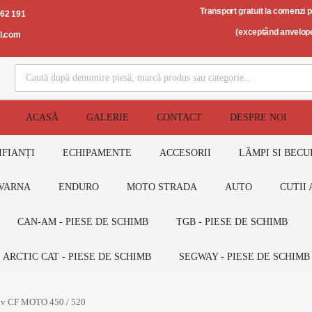
Transport gratuit la comenzi 
562 191
(exceptând anvelope
il.com
ACASĂ
GALERIE
CONTACT
DESPRE NOI
IFIANȚI
ECHIPAMENTE
ACCESORII
LĂMPI SI BECU
VARNA
ENDURO
MOTO STRADA
AUTO
CUTII 
CAN-AM - PIESE DE SCHIMB
TGB - PIESE DE SCHIMB
ARCTIC CAT - PIESE DE SCHIMB
SEGWAY - PIESE DE SCHIMB
 atv CF MOTO 450 / 520