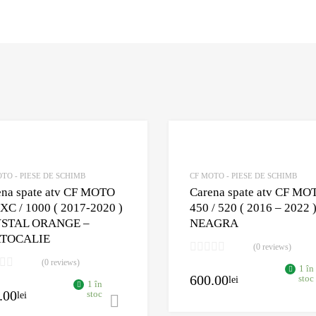
Adaugă în Wishlist
Comparație?
TO - PIESE DE SCHIMB
CF MOTO - PIESE DE SCHIMB
ena spate atv CF MOTO
Carena spate atv CF MO
XC / 1000 ( 2017-2020 )
450 / 520 ( 2016 – 2022 )
STAL ORANGE –
NEAGRA
TOCALIE
(0 reviews)
(0 reviews)
1 în
600.00
stoc
lei
1 în
.00
stoc
lei
Adaugă în coș