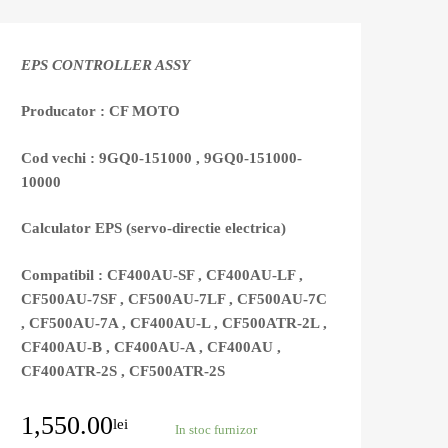
EPS CONTROLLER ASSY
Producator : CF MOTO
Cod vechi : 9GQ0-151000 , 9GQ0-151000-
10000
Calculator EPS (servo-directie electrica)
Compatibil : CF400AU-SF , CF400AU-LF ,
CF500AU-7SF , CF500AU-7LF , CF500AU-7C
, CF500AU-7A , CF400AU-L , CF500ATR-2L ,
CF400AU-B , CF400AU-A , CF400AU ,
CF400ATR-2S , CF500ATR-2S
1,550.00
lei
In stoc furnizor