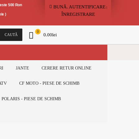
peste 500 Ron
BUNĂ.
AUTENTIFICARE
|
ÎNREGISTRARE
le )
0
0.00
lei
CAUTĂ
RI
JANTE
CERERE RETUR ONLINE
ATV
CF MOTO - PIESE DE SCHIMB
POLARIS - PIESE DE SCHIMB