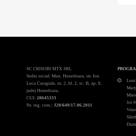
SC CRISOBI MTX SRL
PROGRA
Sediu social: Mun. Hunedoara, str. Ion
Luni
Luca Caragiale, nr. 2, bl. 2, sc. B, ap. 8,
Marț
județ Hunedoara.
Mier
CUI:
28645333
Joi 
Nr. reg. com.:
J20/649/17.06.2011
Vine
Sâmb
Dumi