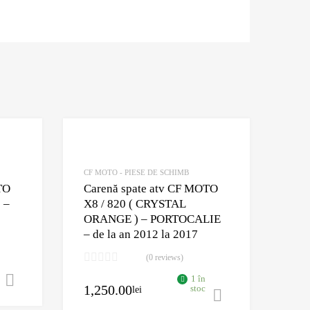
Adaugă în Wishlist
Adaugă în Wishlist
Comparație?
Comparație?
CF MOTO - PIESE DE SCHIMB
TO
Carenă spate atv CF MOTO
 –
X8 / 820 ( CRYSTAL
ORANGE ) – PORTOCALIE
– de la an 2012 la 2017
(0 reviews)
1 în
Adaugă în coș
1,250.00
stoc
lei
Adaugă în co