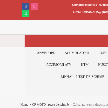
Piese
Comenzi telefonice : 0765 
și
e-mail : crisobi2015@gma
accesorii
AUTO-
MOTO-
ATV
ANVELOPE
ACUMULATORI
LUBR
ACCESORII ATV
KTM
HUSQ
LINHAI - PIESE DE SCHIMB
Home
CF MOTO - piese de schimb
Calculator servo-directie