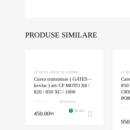
PRODUSE SIMILARE
Adaugă în Wishlist
Comparație?
CF MOTO - PIESE DE SCHIMB
CF MO
Curea transmisie ( GATES –
Car
kevlar ) atv CF MOTO X8 /
850 
820 / 850 XC / 1000
CRY
POR
(0 reviews)
În stoc
450.00
lei
Adaugă în coș
950