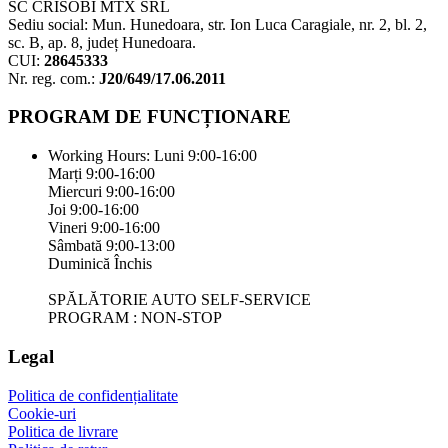
SC CRISOBI MTX SRL
Sediu social: Mun. Hunedoara, str. Ion Luca Caragiale, nr. 2, bl. 2,
sc. B, ap. 8, județ Hunedoara.
CUI:
28645333
Nr. reg. com.:
J20/649/17.06.2011
PROGRAM DE FUNCȚIONARE
Working Hours:
Luni 9:00-16:00
Marți 9:00-16:00
Miercuri 9:00-16:00
Joi 9:00-16:00
Vineri 9:00-16:00
Sâmbată 9:00-13:00
Duminică Închis
SPĂLĂTORIE AUTO SELF-SERVICE
PROGRAM : NON-STOP
Legal
Politica de confidențialitate
Cookie-uri
Politica de livrare