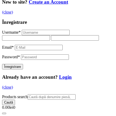
New to site?
Create an Account
(close)
Înregistrare
Username
*
Email
*
Password
*
Already have an account?
Login
(close)
Products search
Caută
0.00
lei
0