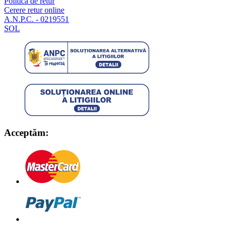
Politica de retur
Cerere retur online
A.N.P.C. - 0219551
SOL
Acceptăm: