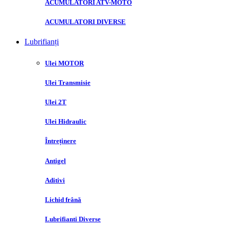
ACUMULATORI ATV-MOTO
ACUMULATORI DIVERSE
Lubrifianți
Ulei MOTOR
Ulei Transmisie
Ulei 2T
Ulei Hidraulic
Întreținere
Antigel
Aditivi
Lichid frână
Lubrifianti Diverse