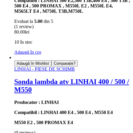
Compatibil : LINHAI 300 E2,300 T3B,400 E4 , 500 T3B ,
500 E4 , 500 PROMAX , M550L E2 , M550L E4,
M565LT E4 , M750L T3B,M750L
Evaluat la
5.00
din 5
(1 review)
80.00
lei
10 în stoc
Adaugă în coș
Adaugă în Wishlist
Comparație?
LINHAI - PIESE DE SCHIMB
Sonda lambda atv LINHAI 400 / 500 /
M550
Producator : LINHAI
Compatibil : LINHAI 400 E4 , 500 E4 , M550 E4
M550 E2 , 500 PROMAX E4
(0 reviews)