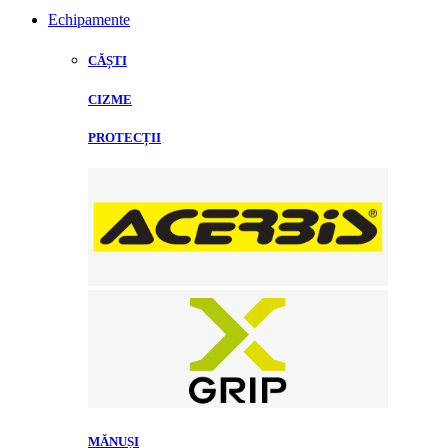
Echipamente
CĂȘTI
CIZME
PROTECȚII
MĂNUȘI