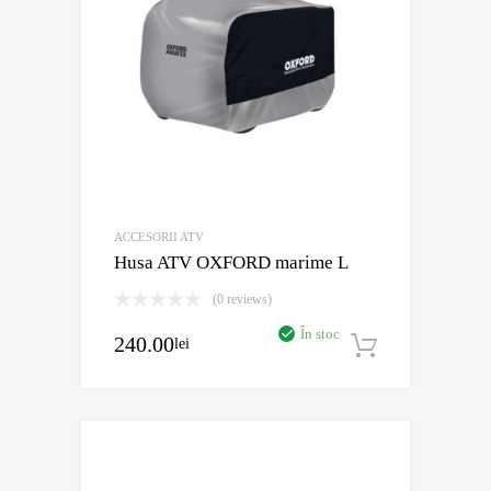
ACCESORII ATV
Husa ATV OXFORD marime L
(0 reviews)
În stoc
240.00
lei
Adaugă în