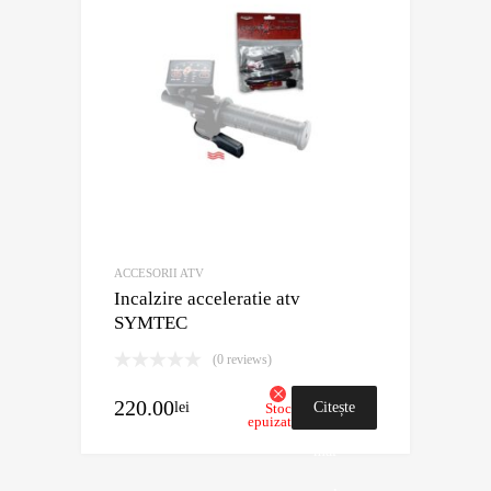
ACCESORII ATV
Incalzire acceleratie atv
SYMTEC
(0 reviews)
220.00
lei
Citește
Stoc
epuizat
mai