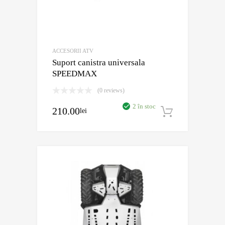
ACCESORII ATV
Suport canistra universala
SPEEDMAX
(0 reviews)
2 în stoc
210.00
lei
Adaugă în