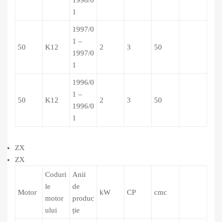
1
1997/0
1 –
50
K12
2
3
50
1997/0
1
1996/0
1 –
50
K12
2
3
50
1996/0
1
ZX
ZX
Coduri
Anii
le
de
Motor
kW
CP
cmc
motor
produc
ului
ție