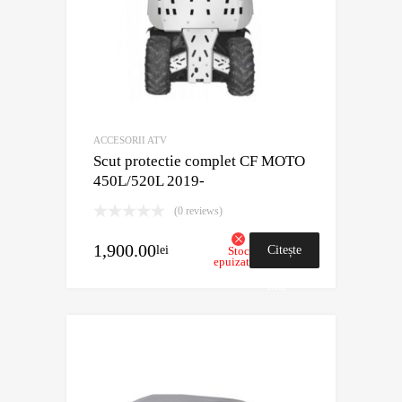
ACCESORII ATV
Scut protectie complet CF MOTO
450L/520L 2019-
(0 reviews)
1,900.00
lei
Citește
Stoc
epuizat
mai
mult