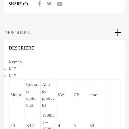
SHARE (0)
DESCRIERE
DESCRIERE
Kymco
K12
K12
Coduri
Anii
le
de
Motor
kW
CP
cmc
motor
produc
ului
ție
1998/0
1 –
50
K12
4
5
50
1998/0