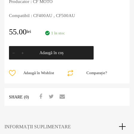
Producator : CF MOTO
Compatibil : CF400AU , CF500AU
55.00
lei
1 în stoc
Adaugă în coș
Adaugă în Wishlist
Comparație?
SHARE (0)
INFORMAȚII SUPLIMENTARE