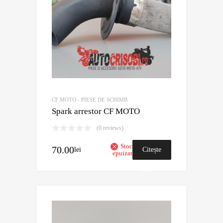
CF MOTO - PIESE DE SCHIMB
Spark arrestor CF MOTO
(0 reviews)
Stoc
70.00
lei
Citește
epuizat
mai
mult