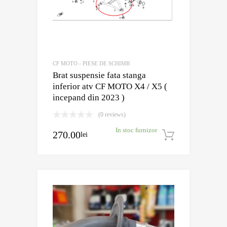
CF MOTO - PIESE DE SCHIMB
Brat suspensie fata stanga
inferior atv CF MOTO X4 / X5 (
incepand din 2023 )
(0 reviews)
In stoc furnizor
270.00
lei
Adaugă în