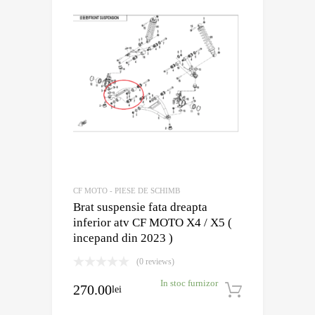
CF MOTO - PIESE DE SCHIMB
Brat suspensie fata dreapta
inferior atv CF MOTO X4 / X5 (
incepand din 2023 )
(0 reviews)
In stoc furnizor
270.00
lei
Adaugă în