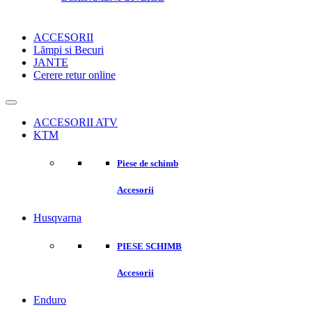
ACCESORII
Lămpi si Becuri
JANTE
Cerere retur online
ACCESORII ATV
KTM
Piese de schimb
Accesorii
Husqvarna
PIESE SCHIMB
Accesorii
Enduro