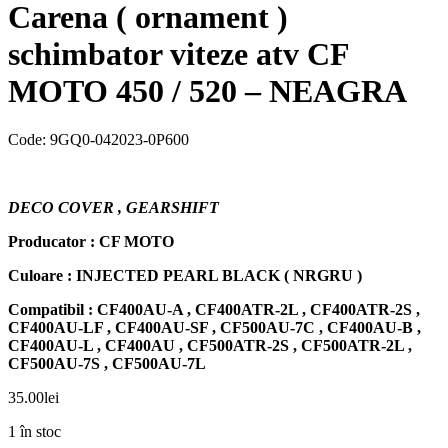
Carena ( ornament )
schimbator viteze atv CF
MOTO 450 / 520 – NEAGRA
Code:
9GQ0-042023-0P600
DECO COVER , GEARSHIFT
Producator : CF MOTO
Culoare : INJECTED PEARL BLACK ( NRGRU )
Compatibil : CF400AU-A , CF400ATR-2L , CF400ATR-2S ,
CF400AU-LF , CF400AU-SF , CF500AU-7C , CF400AU-B ,
CF400AU-L , CF400AU , CF500ATR-2S , CF500ATR-2L ,
CF500AU-7S , CF500AU-7L
35.00
lei
1 în stoc