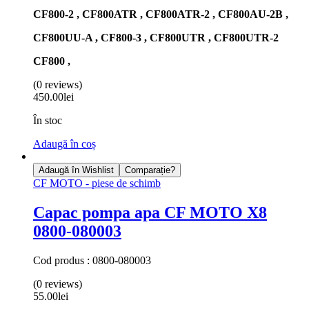
CF800-2 , CF800ATR , CF800ATR-2 , CF800AU-2B ,
CF800UU-A , CF800-3 , CF800UTR , CF800UTR-2
CF800 ,
(0 reviews)
450.00
lei
În stoc
Adaugă în coș
Adaugă în Wishlist
Comparație?
CF MOTO - piese de schimb
Capac pompa apa CF MOTO X8
0800-080003
Cod produs : 0800-080003
(0 reviews)
55.00
lei