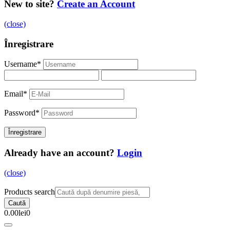
New to site?
Create an Account
(close)
Înregistrare
Username
*
Email
*
Password
*
Already have an account?
Login
(close)
Products search
Caută
0.00
lei
0