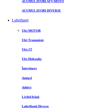
ACUMULATORI ATV-MOTO
ACUMULATORI DIVERSE
Lubrifianți
Ulei MOTOR
Ulei Transmisie
Ulei 2T
Ulei Hidraulic
Întreținere
Antigel
Aditivi
Lichid frână
Lubrifianti Diverse