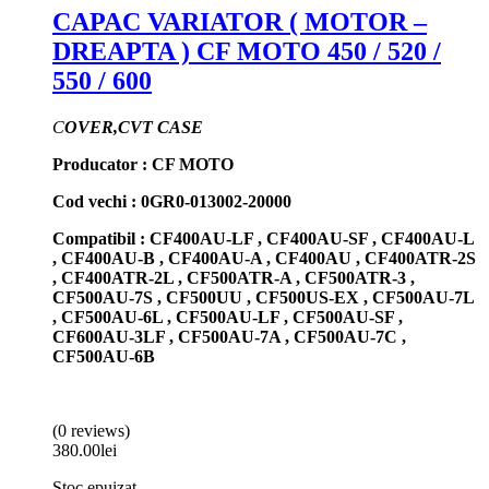
CAPAC VARIATOR ( MOTOR –
DREAPTA ) CF MOTO 450 / 520 /
550 / 600
C
OVER,CVT CASE
Producator : CF MOTO
Cod vechi : 0GR0-013002-20000
Compatibil : CF400AU-LF , CF400AU-SF , CF400AU-L
, CF400AU-B , CF400AU-A , CF400AU , CF400ATR-2S
, CF400ATR-2L , CF500ATR-A , CF500ATR-3 ,
CF500AU-7S , CF500UU , CF500US-EX , CF500AU-7L
, CF500AU-6L , CF500AU-LF , CF500AU-SF ,
CF600AU-3LF , CF500AU-7A , CF500AU-7C ,
CF500AU-6B
(0 reviews)
380.00
lei
Stoc epuizat