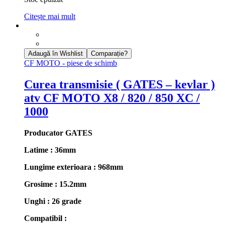
Citește mai mult
Adaugă în Wishlist
Comparație?
CF MOTO - piese de schimb
Curea transmisie ( GATES – kevlar )
atv CF MOTO X8 / 820 / 850 XC /
1000
Producator GATES
Latime : 36mm
Lungime exterioara : 968mm
Grosime : 15.2mm
Unghi : 26 grade
Compatibil :