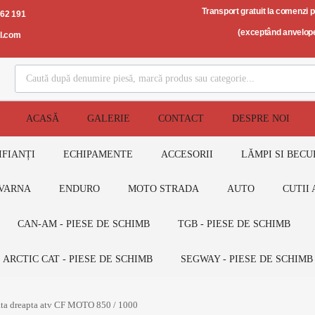
Transport gratuit la comenzi 
562 191
(exceptând anvelope
il.com
ACASĂ
GALERIE
CONTACT
DESPRE NOI
IFIANȚI
ECHIPAMENTE
ACCESORII
LĂMPI SI BECU
VARNA
ENDURO
MOTO STRADA
AUTO
CUTII 
CAN-AM - PIESE DE SCHIMB
TGB - PIESE DE SCHIMB
ARCTIC CAT - PIESE DE SCHIMB
SEGWAY - PIESE DE SCHIMB
fata dreapta atv CF MOTO 850 / 1000