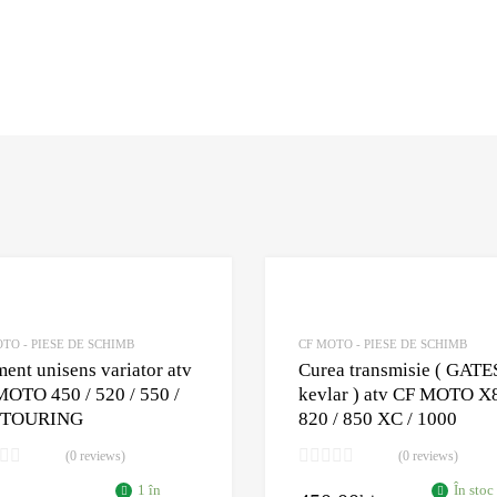
Adaugă în Wishlist
Comparație?
TO - PIESE DE SCHIMB
CF MOTO - PIESE DE SCHIMB
ent unisens variator atv
Curea transmisie ( GATE
OTO 450 / 520 / 550 /
kevlar ) atv CF MOTO X8
 TOURING
820 / 850 XC / 1000
(0 reviews)
(0 reviews)
1 în
În stoc