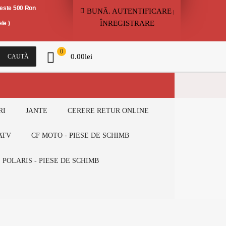
peste 500 Ron
BUNĂ.
AUTENTIFICARE
|
ÎNREGISTRARE
le )
0
0.00
lei
CAUTĂ
RI
JANTE
CERERE RETUR ONLINE
ATV
CF MOTO - PIESE DE SCHIMB
POLARIS - PIESE DE SCHIMB