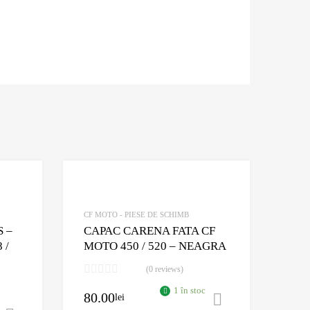
Adaugă în Wishlist
Adaugă în Wishlist
Comparație?
Comparație?
CF MOTO - PIESE DE SCHIMB
S –
CAPAC CARENA FATA CF
 /
MOTO 450 / 520 – NEAGRA
(0 reviews)
1 în stoc
80.00
lei
Adaugă în co