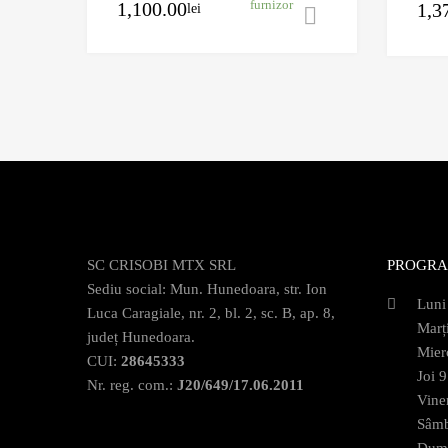
1,100.00
furnizor
1,3
lei
Adaugă în coș
SC CRISOBI MTX SRL
PROGRA
Sediu social: Mun. Hunedoara, str. Ion
Luni
Luca Caragiale, nr. 2, bl. 2, sc. B, ap. 8,
Marț
județ Hunedoara.
Mier
CUI:
28645333
Joi 
Nr. reg. com.:
J20/649/17.06.2011
Vine
Sâmb