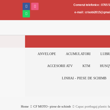
Piese
Comenzi telefonice : 0765 
și
e-mail : crisobi2015@gma
accesorii
AUTO-
MOTO-
ATV
ANVELOPE
ACUMULATORI
LUBR
ACCESORII ATV
KTM
HUSQ
LINHAI - PIESE DE SCHIMB
Home
CF MOTO - piese de schimb
Capac portbagaj plastic 