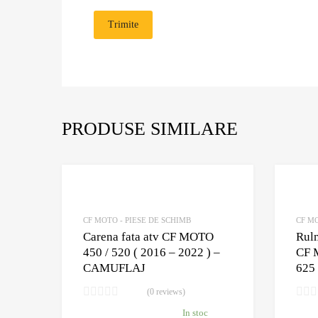
PRODUSE SIMILARE
Adaugă în Wishlist
Comparație?
CF MOTO - PIESE DE SCHIMB
CF MO
Carena fata atv CF MOTO
Rulm
450 / 520 ( 2016 – 2022 ) –
CF M
CAMUFLAJ
625
(0 reviews)
In stoc