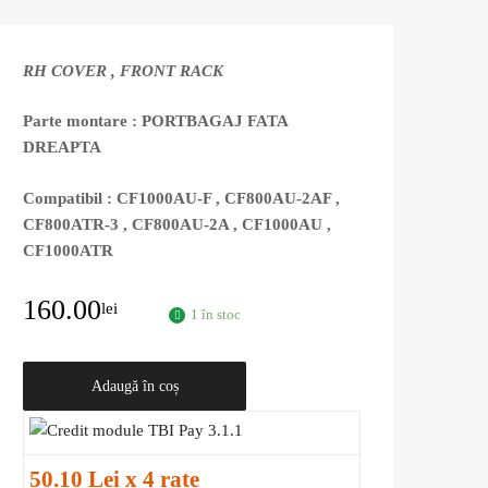
RH COVER , FRONT RACK
Parte montare : PORTBAGAJ FATA
DREAPTA
Compatibil : CF1000AU-F , CF800AU-2AF ,
CF800ATR-3 , CF800AU-2A , CF1000AU ,
CF1000ATR
160.00
lei
1 în stoc
Adaugă în coș
50.10 Lei x 4 rate