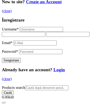
New to site?
Create an Account
(close)
Înregistrare
Username
*
Email
*
Password
*
Already have an account?
Login
(close)
Products search
Caută
0.00
lei
0