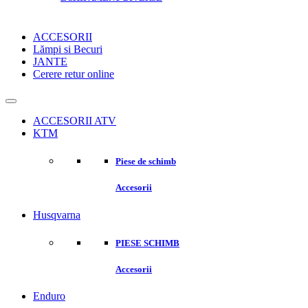
ACCESORII
Lămpi si Becuri
JANTE
Cerere retur online
ACCESORII ATV
KTM
Piese de schimb
Accesorii
Husqvarna
PIESE SCHIMB
Accesorii
Enduro