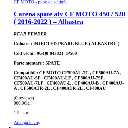
CF MOTO - piese de schimb
Carena spate atv CF MOTO 450 / 520
( 2016-2022 ) – Albastra
REAR FENDER
Culoare : INJECTED PEARL BLUE ( ALBASTRU )
Cod vechi :
9GQ0-043021-1P500
Parte montare : SPATE
Compatibil : CF MOTO CF500AU-7C , CF500AU-7A ,
CF400AU-SF , CF400AU-LF , CF500AU-7SF ,
CF500AU-7LF , CF400AU-L , CF400AU-B , CF400AU-
A , CF500ATR-2L , CF400ATR-2L , CF400AU
(0 reviews)
880.00
lei
1 în stoc
Adaugă în coș