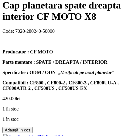
Cap planetara spate dreapta
interior CF MOTO X8
Code:
7020-280240-50000
Producator : CF MOTO
Parte montare : SPATE / DREAPTA / INTERIOR
Specificatie : ODM / ODN „
Verificati pe axul planetar”
Compatibil : CF800 , CF800-2 , CF800-3 , CF800UU-A ,
CF800ATR-2 , CF500US , CF500US-EX
420.00
lei
1 în stoc
1 în stoc
Adaugă în coș