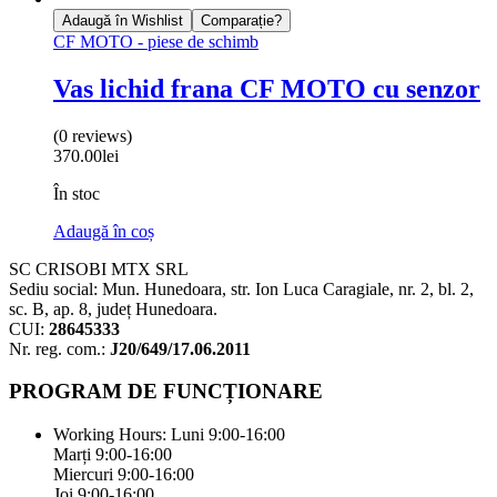
Adaugă în Wishlist
Comparație?
CF MOTO - piese de schimb
Vas lichid frana CF MOTO cu senzor
(0 reviews)
370.00
lei
În stoc
Adaugă în coș
SC CRISOBI MTX SRL
Sediu social: Mun. Hunedoara, str. Ion Luca Caragiale, nr. 2, bl. 2,
sc. B, ap. 8, județ Hunedoara.
CUI:
28645333
Nr. reg. com.:
J20/649/17.06.2011
PROGRAM DE FUNCȚIONARE
Working Hours:
Luni 9:00-16:00
Marți 9:00-16:00
Miercuri 9:00-16:00
Joi 9:00-16:00