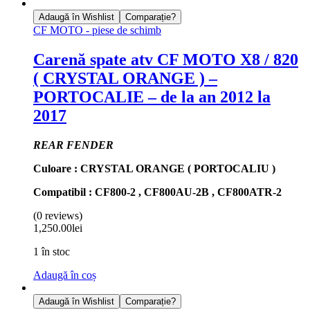
Adaugă în Wishlist
Comparație?
CF MOTO - piese de schimb
Carenă spate atv CF MOTO X8 / 820
( CRYSTAL ORANGE ) –
PORTOCALIE – de la an 2012 la
2017
REAR FENDER
Culoare : CRYSTAL ORANGE ( PORTOCALIU )
Compatibil : CF800-2 , CF800AU-2B , CF800ATR-2
(0 reviews)
1,250.00
lei
1 în stoc
Adaugă în coș
Adaugă în Wishlist
Comparație?