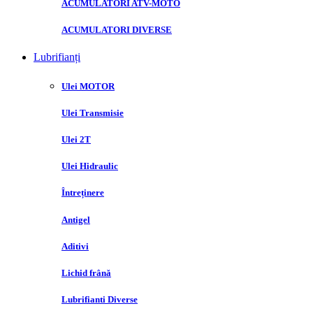
ACUMULATORI ATV-MOTO
ACUMULATORI DIVERSE
Lubrifianți
Ulei MOTOR
Ulei Transmisie
Ulei 2T
Ulei Hidraulic
Întreținere
Antigel
Aditivi
Lichid frână
Lubrifianti Diverse