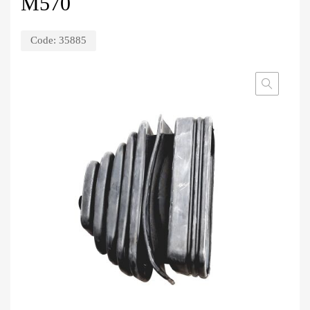
M570
Code:
35885