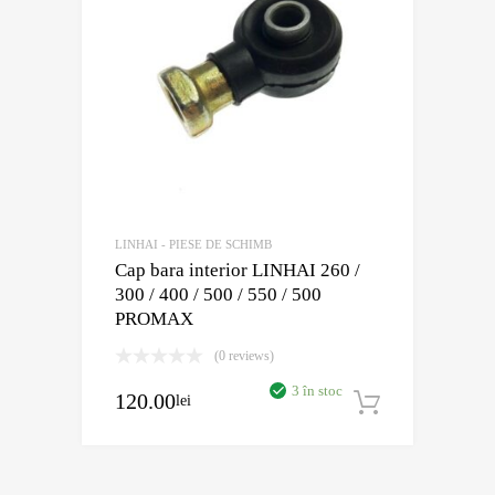
LINHAI - PIESE DE SCHIMB
Cap bara interior LINHAI 260 /
300 / 400 / 500 / 550 / 500
PROMAX
(0 reviews)
3 în stoc
120.00
lei
Adaugă în