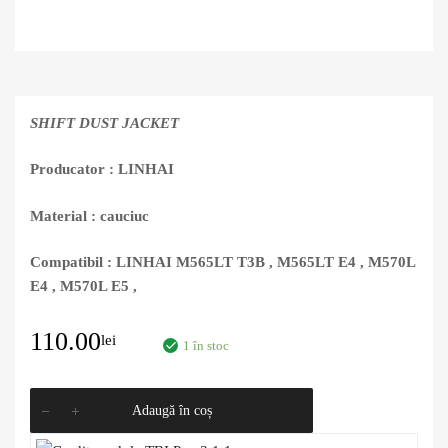
SHIFT DUST JACKET
Producator : LINHAI
Material : cauciuc
Compatibil : LINHAI M565LT T3B , M565LT E4 , M570L
E4 , M570L E5 ,
110.00
lei
1 în stoc
Adaugă în coș