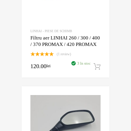
LINHAI - PIESE DE SCHIMB
Filtru aer LINHAI 260 / 300 / 400
/ 370 PROMAX / 420 PROMAX
(1 review)
Evaluat la
3 în stoc
120.00
5.00
din 5
lei
Adaugă în