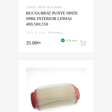
LINHAI - PIESE DE SCHIMB
BUCSA BRAT PUNTE SPATE
SPRE INTERIOR LINHAI
400,500,550
(0 reviews)
4 în stoc
35.00
lei
Adaugă în