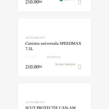
210.00
lei
Adaugă în 
Adaugă în Wishli
Comparație?
ACCESORII ATV
Canistra universala SPEEDMAX
7.5L
(0 reviews)
In stoc furnizor
210.00
lei
Adaugă în 
Adaugă în Wishli
Comparație?
ACCESORII ATV
SCUT PROTECTIE CAN-AM