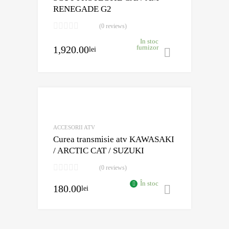
RENEGADE G2
(0 reviews)
In stoc
1,920.00
furnizor
lei
Adaugă în 
Adaugă în Wishli
Comparație?
ACCESORII ATV
Curea transmisie atv KAWASAKI
/ ARCTIC CAT / SUZUKI
(0 reviews)
În stoc
180.00
lei
Adaugă în 