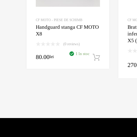
CF MOTO - PIESE DE SCHIMB
CF MO
Handguard stanga CF MOTO
Brat
X8
infe
X5 (
(0 reviews)
1 în stoc
80.00
lei
Adaugă în c
270