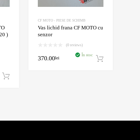
CF MOTO - PIESE DE SCHIMB
TO
Vas lichid frana CF MOTO cu
20 )
senzor
(0 reviews)
În stoc
370.00
lei
Adaugă în c
Adaugă în coș