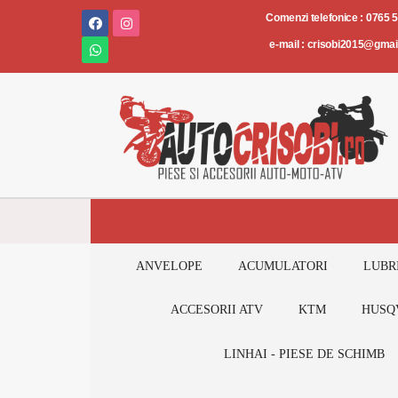
Piese
Comenzi telefonice : 0765 
și
e-mail : crisobi2015@gma
accesorii
AUTO-
MOTO-
ATV
ANVELOPE
ACUMULATORI
LUBR
ACCESORII ATV
KTM
HUSQ
LINHAI - PIESE DE SCHIMB