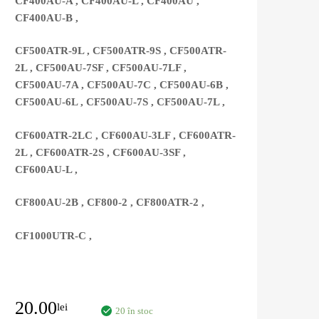
CF400AU-A , CF400AU-L , CF400AU ,
CF400AU-B ,
CF500ATR-9L , CF500ATR-9S , CF500ATR-
2L , CF500AU-7SF , CF500AU-7LF ,
CF500AU-7A , CF500AU-7C , CF500AU-6B ,
CF500AU-6L , CF500AU-7S , CF500AU-7L ,
CF600ATR-2LC , CF600AU-3LF , CF600ATR-
2L , CF600ATR-2S , CF600AU-3SF ,
CF600AU-L ,
CF800AU-2B , CF800-2 , CF800ATR-2 ,
CF1000UTR-C ,
20.00
lei
20 în stoc