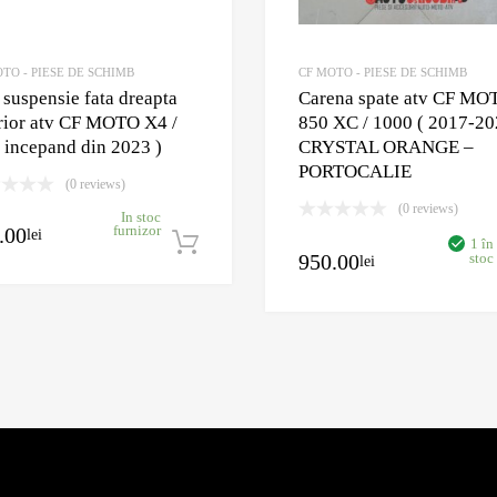
TO - PIESE DE SCHIMB
CF MOTO - PIESE DE SCHIMB
 suspensie fata dreapta
Carena spate atv CF MO
rior atv CF MOTO X4 /
850 XC / 1000 ( 2017-20
 incepand din 2023 )
CRYSTAL ORANGE –
PORTOCALIE
(0 reviews)
oș
(0 reviews)
In stoc
.00
furnizor
lei
Adaugă în coș
1 în
950.00
stoc
lei