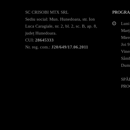
SC CRISOBI MTX SRL
PROGRA
Sediu social: Mun. Hunedoara, str. Ion
Luni
Luca Caragiale, nr. 2, bl. 2, sc. B, ap. 8,
Marț
județ Hunedoara.
Mier
CUI:
28645333
Joi 
Nr. reg. com.:
J20/649/17.06.2011
Vine
Sâmb
Dumi
SPĂ
PRO