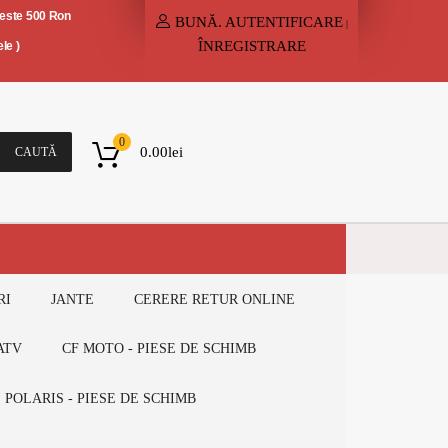
peste 500 Ron
BUNĂ.
AUTENTIFICARE
|
ÎNREGISTRARE
le )
0
0.00
lei
CAUTĂ
RI
JANTE
CERERE RETUR ONLINE
ATV
CF MOTO - PIESE DE SCHIMB
POLARIS - PIESE DE SCHIMB