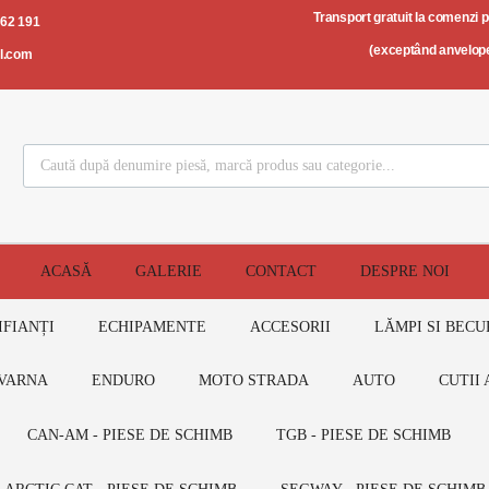
Transport gratuit la comenzi 
562 191
(exceptând anvelope
il.com
ACASĂ
GALERIE
CONTACT
DESPRE NOI
IFIANȚI
ECHIPAMENTE
ACCESORII
LĂMPI SI BECU
VARNA
ENDURO
MOTO STRADA
AUTO
CUTII 
CAN-AM - PIESE DE SCHIMB
TGB - PIESE DE SCHIMB