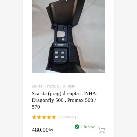
LINHAI - PIESE DE SCHIMB
Scarita (prag) dreapta LINHAI
Dragonfly 500 , Promax 500 /
570
(2 reviews)
Evaluat la
1 în stoc
480.00
5.00
din 5
lei
Adaugă în