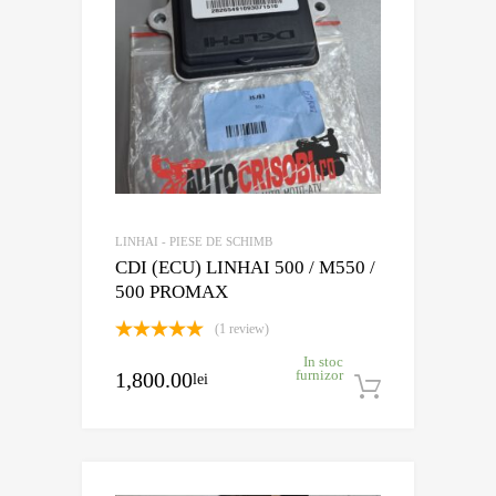
LINHAI - PIESE DE SCHIMB
CDI (ECU) LINHAI 500 / M550 /
500 PROMAX
(1 review)
Evaluat la
In stoc
5.00
din 5
1,800.00
furnizor
lei
Adaugă în