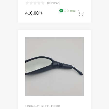
(0 reviews)
1 în stoc
410.00
lei
Adaugă în
LINHAI - PIESE DE SCHIMB