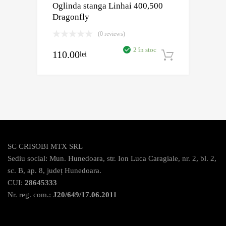
Oglinda stanga Linhai 400,500
Dragonfly
(0 reviews)
2 în stoc
110.00
lei
Adaugă în
SC CRISOBI MTX SRL
Sediu social: Mun. Hunedoara, str. Ion Luca Caragiale, nr. 2, bl. 2,
sc. B, ap. 8, județ Hunedoara.
CUI:
28645333
Nr. reg. com.:
J20/649/17.06.2011