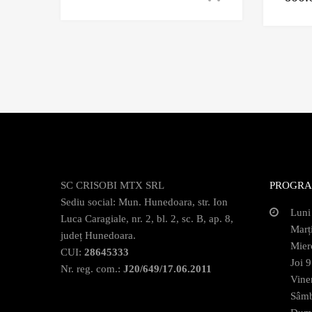
SC CRISOBI MTX SRL
PROGRA
Sediu social: Mun. Hunedoara, str. Ion
Luni
Luca Caragiale, nr. 2, bl. 2, sc. B, ap. 8,
Marț
județ Hunedoara.
Mier
CUI:
28645333
Joi 
Nr. reg. com.:
J20/649/17.06.2011
Vine
Sâmb