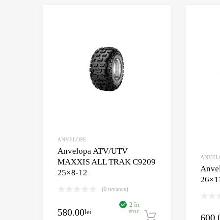
Adaugă în Wishlist
Comparație?
ANVELOPE
Anvelopa ATV/UTV
ANVEL
MAXXIS ALL TRAK C9209
Anve
25×8-12
26×1
(0 reviews)
2 în
580.00
stoc
lei
600.
Adaugă în coș