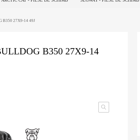
ARCTIC CAT - PIESE DE SCHIMB
SEGWAY - PIESE DE SCHIMB
G B350 27X9-14 49J
ULLDOG B350 27X9-14