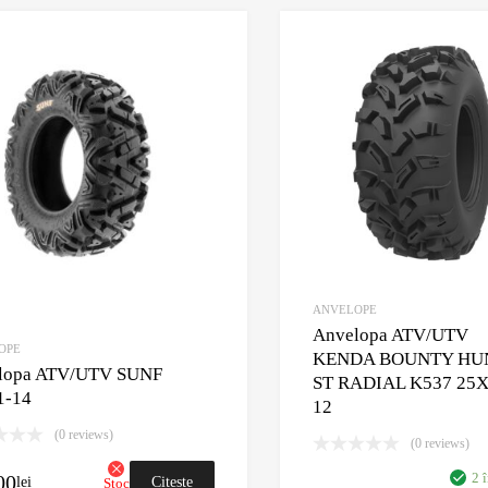
Adaugă în Wishlist
Comparație?
ANVELOPE
Anvelopa ATV/UTV
OPE
KENDA BOUNTY HU
lopa ATV/UTV SUNF
ST RADIAL K537 25X
1-14
12
(0 reviews)
(0 reviews)
00
2 
lei
Citește
Stoc