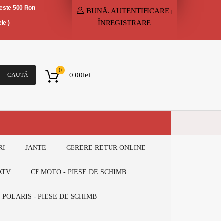
peste 500 Ron
BUNĂ.
AUTENTIFICARE
|
ÎNREGISTRARE
le )
0
0.00
lei
CAUTĂ
RI
JANTE
CERERE RETUR ONLINE
ATV
CF MOTO - PIESE DE SCHIMB
POLARIS - PIESE DE SCHIMB