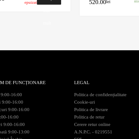
520.00
st
lei
epuizat
mai
mult
M DE FUNCȚIONARE
LEGAL
 9:00-16:00
Politica de confidențialitate
i 9:00-16:00
Cookie-uri
curi 9:00-16:00
Politica de livrare
9:00-16:00
Politica de retur
ri 9:00-16:00
Cerere retur online
ată 9:00-13:00
A.N.P.C. - 0219551