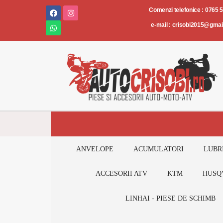
Piese
Comenzi telefonice : 0765 
și
e-mail : crisobi2015@gma
accesorii
AUTO-
MOTO-
ATV
ANVELOPE
ACUMULATORI
LUBR
ACCESORII ATV
KTM
HUSQ
LINHAI - PIESE DE SCHIMB