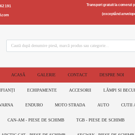
Transport gratuit la comenzi 
562 191
(exceptând anvelope
il.com
ACASĂ
GALERIE
CONTACT
DESPRE NOI
IFIANȚI
ECHIPAMENTE
ACCESORII
LĂMPI SI BECU
VARNA
ENDURO
MOTO STRADA
AUTO
CUTII 
CAN-AM - PIESE DE SCHIMB
TGB - PIESE DE SCHIMB