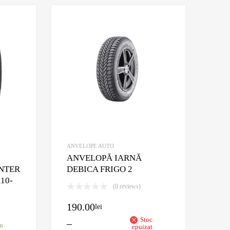
Adaugă în Wishlist
Adaugă în Wishlis
Comparație?
Comparație?
ANVELOPE AUTO
ANVELOPĂ IARNĂ
NTER
DEBICA FRIGO 2
10-
(0 reviews)
190.00
lei
Stoc
–
în
epuizat