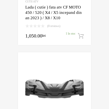
CUTII ATV
Lada ( cutie ) fata atv CF MOTO
450 / 520 ( X4 / X5 incepand din
an 2023 ) / X8 / X10
(0 reviews)
1 în stoc
1,050.00
lei
Adaugă în