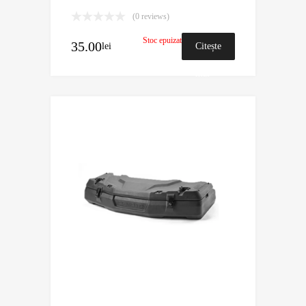
(0 reviews)
Stoc epuizat
35.00
lei
Citește
mai
mult