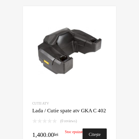
CUTII ATV
Lada / Cutie spate atv GKA C 402
(0 reviews)
Stoc epuizat
1,400.00
lei
Citește