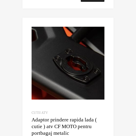
mai
mult
CUTII ATV
Adaptor prindere rapida lada (
cutie ) atv CF MOTO pentru
portbagaj metalic