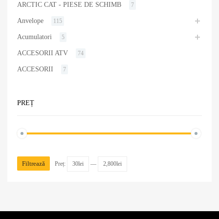
ARCTIC CAT - PIESE DE SCHIMB
7
Anvelope
115
Acumulatori
5
ACCESORII ATV
74
ACCESORII
7
PREȚ
Filtrează
Preț:
30lei
—
2,800lei