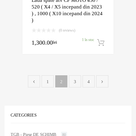
Lada spate atv CF MOTO 450 /
520 ( X4 / X5 incepand din 2023
) , 1000 ( X10 incepand din 2024
)
(0 reviews)
1 în stoc
1,300.00
lei
Adaugă în
1
2
3
4
CATEGORIES
TGB - Piese DE SCHIMB
80