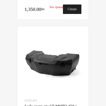
Stoc epuizat
1,350.00
lei
Citește
mai
mult
CUTII ATV