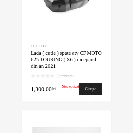
CUTII ATV
Lada ( cutie ) spate atv CF MOTO
625 TOURING ( X6 ) incepand
din an 2021
(0 reviews)
Stoc epuizat
1,300.00
lei
Citește
mai
mult