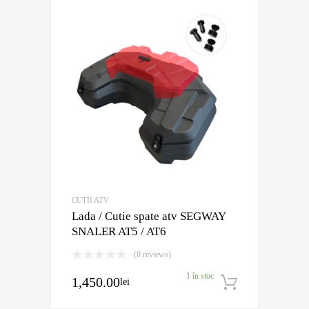
CUTII ATV
Lada / Cutie spate atv SEGWAY
SNALER AT5 / AT6
(0 reviews)
1 în stoc
1,450.00
lei
Adaugă în