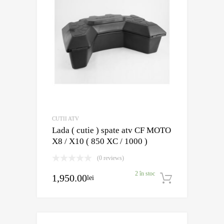
CUTII ATV
Lada ( cutie ) spate atv CF MOTO
X8 / X10 ( 850 XC / 1000 )
(0 reviews)
2 în stoc
1,950.00
lei
Adaugă în