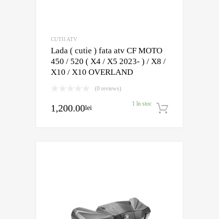
CUTII ATV
Lada ( cutie ) fata atv CF MOTO
450 / 520 ( X4 / X5 2023- ) / X8 /
X10 / X10 OVERLAND
(0 reviews)
1 în stoc
1,200.00
lei
Adaugă în