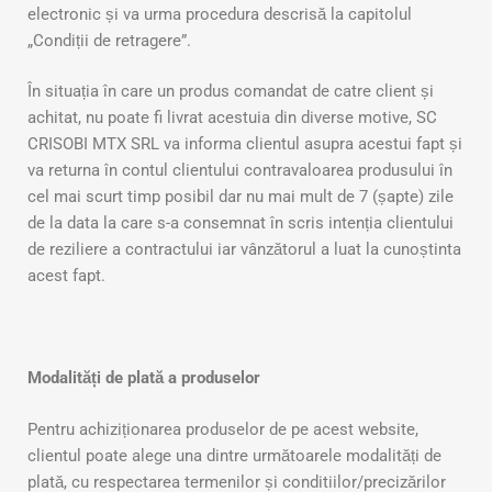
electronic și va urma procedura descrisă la capitolul
„Condiții de retragere”.
În situația în care un produs comandat de catre client și
achitat, nu poate fi livrat acestuia din diverse motive, SC
CRISOBI MTX SRL va informa clientul asupra acestui fapt și
va returna în contul clientului contravaloarea produsului în
cel mai scurt timp posibil dar nu mai mult de 7 (șapte) zile
de la data la care s-a consemnat în scris intenția clientului
de reziliere a contractului iar vânzătorul a luat la cunoștinta
acest fapt.
Modalități de plată a produselor
Pentru achiziționarea produselor de pe acest website,
clientul poate alege una dintre următoarele modalități de
plată, cu respectarea termenilor și conditiilor/precizărilor