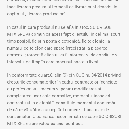
comandă, în limita stocului disponibil. Condițiile în care se
face livrarea precum și termenii de livrare sunt descriși in
capitolul „Livrarea produselor”.
În cazul în care produsul nu se află în stoc, SC CRISOBI
MTX SRL va comunica acest fapt clientului în cel mai scurt
timp posibil, fie prin poșta electronică, fie telefonic, la
numarul de telefon care apare înregistrat la plasarea
comenzii; totodată clientul va fi informat și de condițiile și
intervalul de timp în care produsul poate fi livrat.
În conformitate cu art.8, alin.(9) din OUG nr. 34/2014 privind
drepturile consumatorilor în cadrul contractelor încheiate
cu profesioniștii, precum și pentru modificarea și
completarea unor acte normative, momentul încheierii
contractului la distanță îl constituie momentul confirmării
de către vânzător a acceptării comenzii transmise de
consumator. O comanda neconfirmată de catre SC CRISOBI
MTX SRL nu are valoarea unui contract.