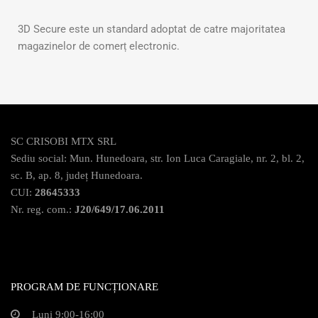
3D Secure este un standard adoptat de catre majoritatea
magazinelor de comerț electronic.
SC CRISOBI MTX SRL
Sediu social: Mun. Hunedoara, str. Ion Luca Caragiale, nr. 2, bl. 2,
sc. B, ap. 8, județ Hunedoara.
CUI:
28645333
Nr. reg. com.:
J20/649/17.06.2011
PROGRAM DE FUNCȚIONARE
Luni 9:00-16:00